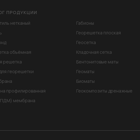
ОГ ПРОДУКЦИИ
тиль нетканый
Габионы
ь
Георешетка плоская
онд
Геосетка
етка объёмная
Кладочная сетка
я решетка
Бентонитовые маты
для георешетки
Геоматы
брана
Биоматы
на профилированная
Геокомпозиты дренажные
ЭПДМ) мембрана