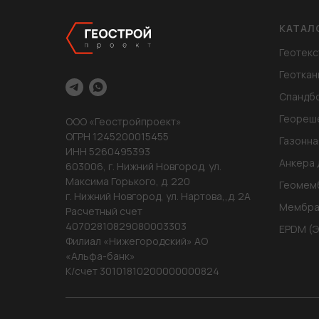
КАТАЛ
Геотекс
Геоткан
Спандб
Геореш
ООО «Геостройпроект»
ОГРН 1245200015455
Газонна
ИНН 5260495393
Анкера 
603006, г. Нижний Новгород, ул.
Максима Горького, д. 220
Геомем
г. Нижний Новгород, ул. Нартова,,д. 2А
Мембра
Расчетный счет
40702810829080003303
EPDM (
Филиал «Нижегородский» АО
«Альфа-банк»
К/счет 30101810200000000824