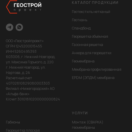
КАТАЛОГ ПРОДУКЦИИ
Геотекстиль нетканый
Геоткань
Спандбонд
Георешетка объёмная
ООО «Геостройпроект»
Газонная решетка
ОГРН 1245200015455
ИНН 5260495393
Анкера для георешетки
603006, г. Нижний Новгород,
Геомембрана
ул. Максима Горького, д. 220
г. Нижний Новгород, ул.
Мембрана профилированная
Нартова,,д. 2А
EPDM (ЭПДМ) мембрана
Расчетный счет
40702810829080003303
Филиал «Нижегородский» АО
«Альфа-банк»
К/счет 30101810200000000824
УСЛУГИ
Габионы
Монтаж (СВАРКА)
геомембраны
Георешетка плоская