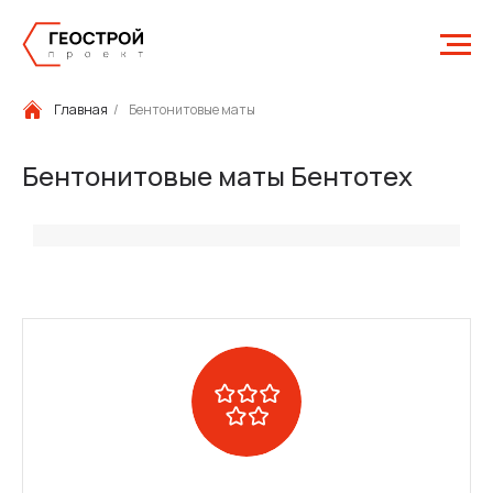
Главная
/
Бентонитовые маты
Бентонитовые маты Бентотех