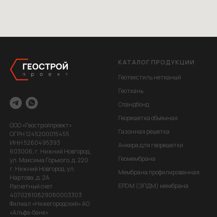
КАТАЛОГ ПРОДУКЦИИ
Геотекстиль нетканый
Геоткань
Спандбонд
Георешетка объёмная
ООО «Геостройпроект»
Газонная решетка
ОГРН 1245200015455
ИНН 5260495393
Анкера для георешетки
603006, г. Нижний Новгород,
Геомембрана
ул. Максима Горького, д. 220
г. Нижний Новгород, ул.
Мембрана профилированная
Нартова,,д. 2А
EPDM (ЭПДМ) мембрана
Расчетный счет
40702810829080003303
Филиал «Нижегородский» АО
«Альфа-банк»