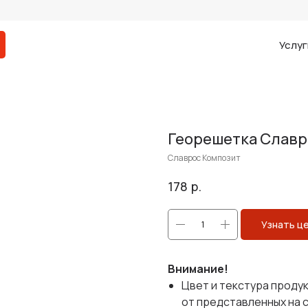
Услуг
Георешетка Славр
Славрос Композит
р.
178
Узнать ц
Внимание!
Цвет и текстура проду
от представленных на 