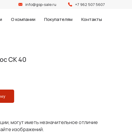
info@gsp-sale.ru
+7 962 507 5607
и
О компании
Покупателям
Контакты
ос СК 40
ену
кции, могут иметь незначительное отличие
сайте изображений.