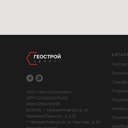
КАТАЛ
Геотекс
Геоткан
Спандб
Геореш
ООО «Геостройпроект»
ОГРН 1245200015455
Газонна
ИНН 5260495393
Анкера 
603006, г. Нижний Новгород, ул.
Максима Горького, д. 220
Геомем
г. Нижний Новгород, ул. Нартова,,д. 2А
Мембра
Расчетный счет