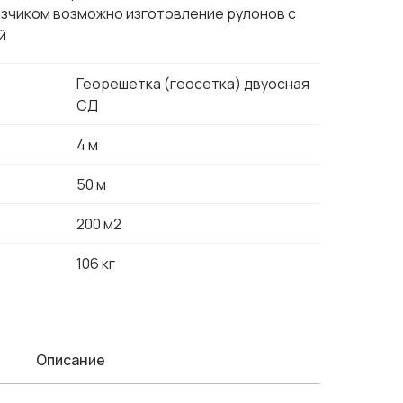
азчиком возможно изготовление рулонов с
й
Георешетка (геосетка) двуосная
СД
4 м
50 м
200 м2
106 кг
Описание