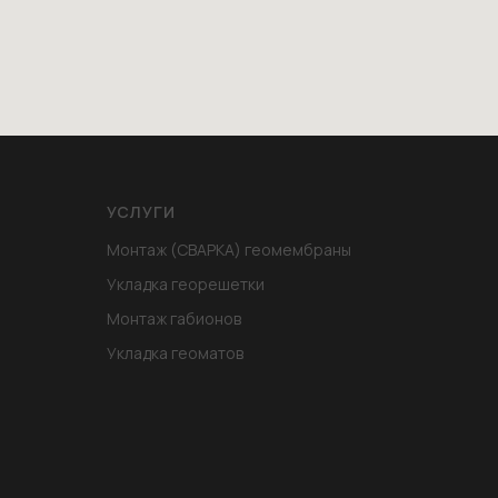
УСЛУГИ
Монтаж (СВАРКА) геомембраны
Укладка георешетки
Монтаж габионов
Укладка геоматов