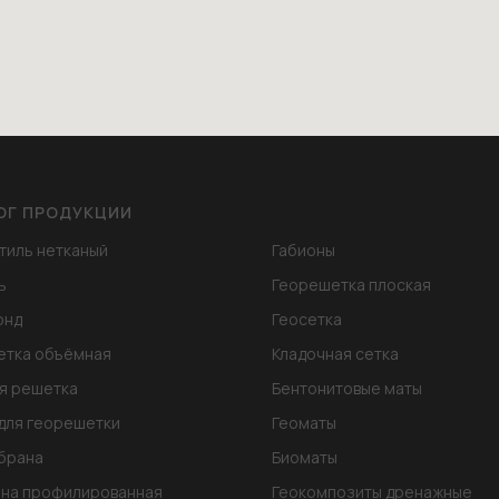
ОГ ПРОДУКЦИИ
тиль нетканый
Габионы
ь
Георешетка плоская
онд
Геосетка
етка объёмная
Кладочная сетка
я решетка
Бентонитовые маты
для георешетки
Геоматы
брана
Биоматы
на профилированная
Геокомпозиты дренажные