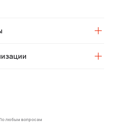
ы
низации
По любым вопросам