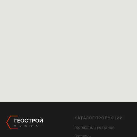
КАТАЛОГ ПРОДУКЦИИ
Геотекстиль нетканый
Геоткань