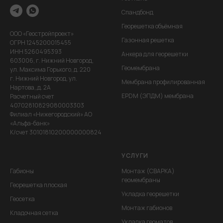
Спандбонд
Георешетка объёмная
ООО «Геостройпроект»
Газонная решетка
ОГРН 1245200015455
ИНН 5260495393
Анкера для георешетки
603006, г. Нижний Новгород,
Геомембрана
ул. Максима Горького, д. 220
г. Нижний Новгород, ул.
Мембрана профилированная
Нартова,,д. 2А
EPDM (ЭПДМ) мембрана
Расчетный счет
40702810829080003303
Филиал «Нижегородский» АО
«Альфа-банк»
К/счет 30101810200000000824
УСЛУГИ
Габионы
Монтаж (СВАРКА)
геомембраны
Георешетка плоская
Укладка георешетки
Геосетка
Монтаж габионов
Кладочная сетка
Укладка геоматов