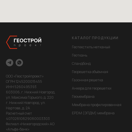
КАТАЛОГ ПРОДУКЦИИ
Геотекстиль нетканый
Геоткань
Спандбонд
Георешетка объёмная
ООО «Геостройпроект»
Газонная решетка
ОГРН 1245200015455
ИНН 5260495393
Анкера для георешетки
603006, г. Нижний Новгород,
Геомембрана
ул. Максима Горького, д. 220
г. Нижний Новгород, ул.
Мембрана профилированная
Нартова,,д. 2А
EPDM (ЭПДМ) мембрана
Расчетный счет
40702810829080003303
Филиал «Нижегородский» АО
«Альфа-банк»