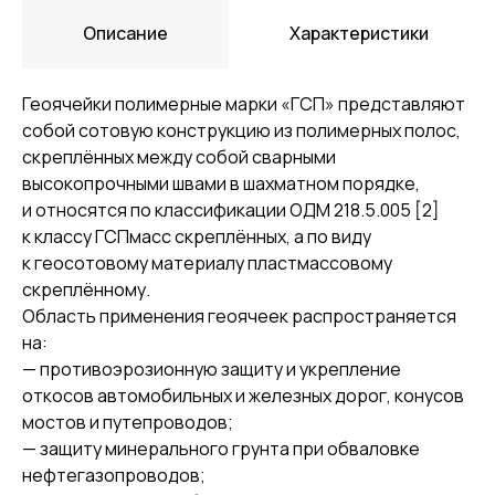
Описание
Характеристики
Геоячейки полимерные марки «ГСП» представляют
собой сотовую конструкцию из полимерных полос,
скреплённых между собой сварными
высокопрочными швами в шахматном порядке,
и относятся по классификации ОДМ 218.5.005 [2]
к классу ГСПмасс скреплённых, а по виду
к геосотовому материалу пластмассовому
скреплённому.
Область применения геоячеек распространяется
на:
— противоэрозионную защиту и укрепление
откосов автомобильных и железных дорог, конусов
мостов и путепроводов;
— защиту минерального грунта при обваловке
нефтегазопроводов;