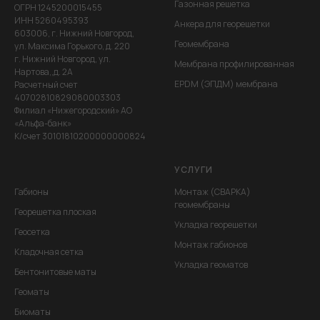
Газонная решетка
ОГРН 1245200015455
ИНН 5260495393
Анкера для георешетки
603006, г. Нижний Новгород,
Геомембрана
ул. Максима Горького, д. 220
г. Нижний Новгород, ул.
Мембрана профилированная
Нартова,,д. 2А
EPDM (ЭПДМ) мембрана
Расчетный счет
40702810829080003303
Филиал «Нижегородский» АО
«Альфа-банк»
К/счет 30101810200000000824
УСЛУГИ
Габионы
Монтаж (СВАРКА)
геомембраны
Георешетка плоская
Укладка георешетки
Геосетка
Монтаж габионов
Кладочная сетка
Укладка геоматов
Бентонитовые маты
Геоматы
Биоматы