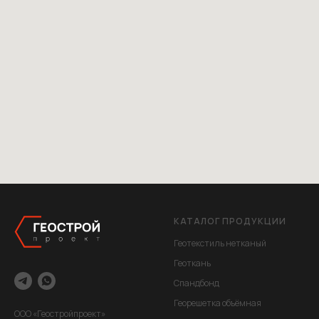
КАТАЛОГ ПРОДУКЦИИ
Геотекстиль нетканый
Геоткань
Спандбонд
Георешетка объёмная
ООО «Геостройпроект»