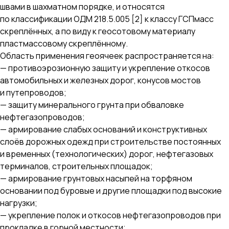
швами в шахматном порядке, и относятся
по классификации ОДМ 218.5.005 [2] к классу ГСПмасс
скреплённых, а по виду к геосотовому материалу
пластмассовому скреплённому.
Область применения геоячеек распространяется на:
— противоэрозионную защиту и укрепление откосов
автомобильных и железных дорог, конусов мостов
и путепроводов;
— защиту минерального грунта при обваловке
нефтегазопроводов;
— армирование слабых оснований и конструктивных
слоёв дорожных одежд при строительстве постоянных
и временных (технологических) дорог, нефтегазовых
терминалов, строительных площадок;
— армирование грунтовых насыпей на торфяном
основании под буровые и другие площадки под высокие
нагрузки;
— укрепление полок и откосов нефтегазопроводов при
прокладке в горной местности;