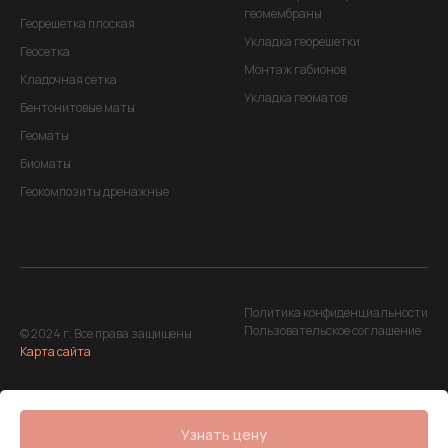
геомембраны
Георешетка плоская
Укладка георешетки
Геосетка
Монтаж габионов
Кладочная сетка
Укладка геоматов
Бентонитовые маты
Геоматы
Биоматы
Геокомпозиты дренажные
Политика конфиденциальности
Пользовательское соглашение
© 2024 г. Все права защищены
Карта сайта
+7 962 507 5607
Разработка сайта
г. Нижний Новгород, ул.
Узнать цену
Максима Горького, д. 220