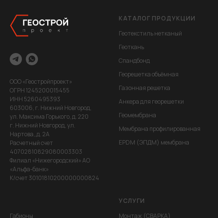
КАТАЛОГ ПРОДУКЦИИ
Геотекстиль нетканый
Геоткань
Спандбонд
Георешетка объёмная
ООО «Геостройпроект»
Газонная решетка
ОГРН 1245200015455
ИНН 5260495393
Анкера для георешетки
603006, г. Нижний Новгород,
Геомембрана
ул. Максима Горького, д. 220
г. Нижний Новгород, ул.
Мембрана профилированная
Нартова,,д. 2А
EPDM (ЭПДМ) мембрана
Расчетный счет
40702810829080003303
Филиал «Нижегородский» АО
«Альфа-банк»
К/счет 30101810200000000824
УСЛУГИ
Габионы
Монтаж (СВАРКА)