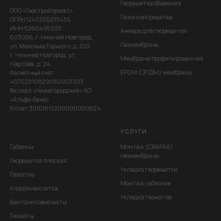
Георешетка объёмная
ООО «Геостройпроект»
Газонная решетка
ОГРН 1245200015455
ИНН 5260495393
Анкера для георешетки
603006, г. Нижний Новгород,
Геомембрана
ул. Максима Горького, д. 220
г. Нижний Новгород, ул.
Мембрана профилированная
Нартова,,д. 2А
EPDM (ЭПДМ) мембрана
Расчетный счет
40702810829080003303
Филиал «Нижегородский» АО
«Альфа-банк»
К/счет 30101810200000000824
УСЛУГИ
Габионы
Монтаж (СВАРКА)
геомембраны
Георешетка плоская
Укладка георешетки
Геосетка
Монтаж габионов
Кладочная сетка
Укладка геоматов
Бентонитовые маты
Геоматы