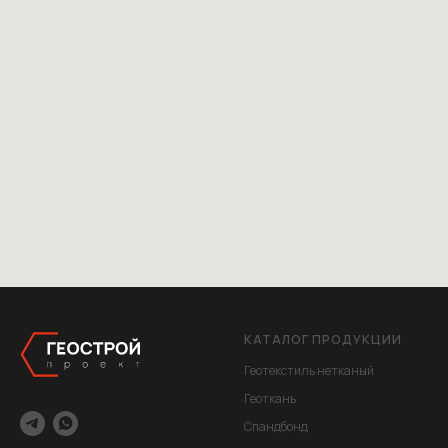
КАТАЛОГ ПРОДУКЦИИ
Геотекстиль нетканый
Геоткань
Спандбонд