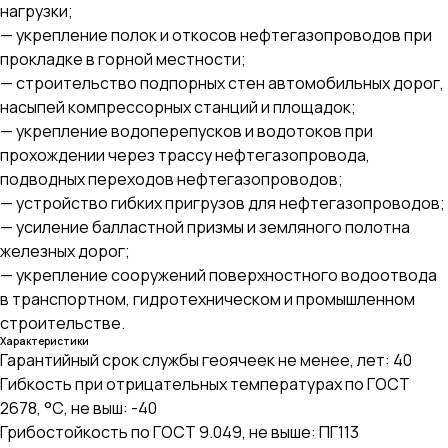
нагрузки;
— укрепление полок и откосов нефтегазопроводов при
прокладке в горной местности;
— строительство подпорных стен автомобильных дорог,
насыпей компрессорных станций и площадок;
— укрепление водоперепусков и водотоков при
прохождении через трассу нефтегазопровода,
подводных переходов нефтегазопроводов;
— устройство гибких пригрузов для нефтегазопроводов;
— усиление балластной призмы и земляного полотна
железных дорог;
— укрепление сооружений поверхностного водоотвода
в транспортном, гидротехническом и промышленном
строительстве.
Характеристики
Гарантийный срок службы геоячеек не менее, лет: 40
Гибкость при отрицательных температурах по ГОСТ
2678, °С, не выш: -40
Грибостойкость по ГОСТ 9.049, не выше: ПГ113