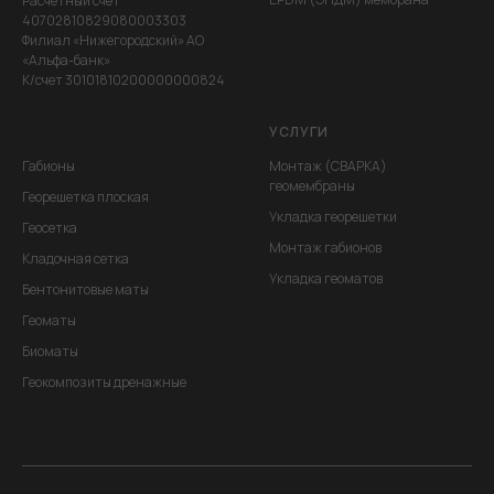
Расчетный счет
40702810829080003303
Филиал «Нижегородский» АО
«Альфа-банк»
К/счет 30101810200000000824
УСЛУГИ
Габионы
Монтаж (СВАРКА)
геомембраны
Георешетка плоская
Укладка георешетки
Геосетка
Монтаж габионов
Кладочная сетка
Укладка геоматов
Бентонитовые маты
Геоматы
Биоматы
Геокомпозиты дренажные