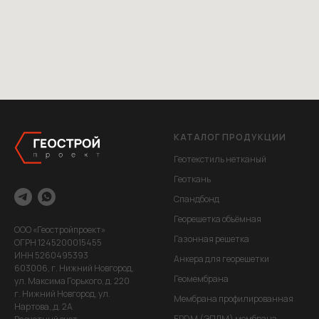
КАТАЛОГ ПРОДУКЦИИ
Геотекстиль нетканый
Геоткань
Спандбонд
Георешетка объёмная
ООО «Геостройпроект»
Газонная решетка
ОГРН 1245200015455
ИНН 5260495393
Анкера для георешетки
603006, г. Нижний Новгород,
Геомембрана
ул. Максима Горького, д. 220
г. Нижний Новгород, ул.
Мембрана профилированная
Нартова,,д. 2А
EPDM (ЭПДМ) мембрана