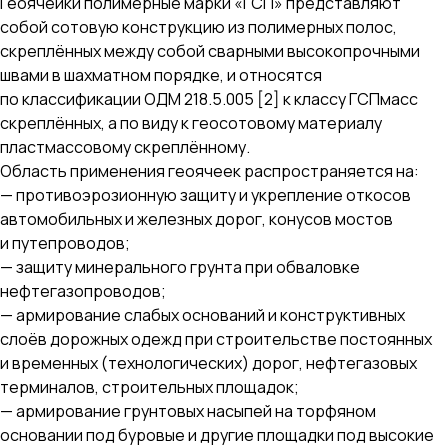
Геоячейки полимерные марки «ГСП» представляют
собой сотовую конструкцию из полимерных полос,
скреплённых между собой сварными высокопрочными
швами в шахматном порядке, и относятся
по классификации ОДМ 218.5.005 [2] к классу ГСПмасс
скреплённых, а по виду к геосотовому материалу
пластмассовому скреплённому.
Область применения геоячеек распространяется на:
— противоэрозионную защиту и укрепление откосов
автомобильных и железных дорог, конусов мостов
и путепроводов;
— защиту минерального грунта при обваловке
нефтегазопроводов;
— армирование слабых оснований и конструктивных
слоёв дорожных одежд при строительстве постоянных
и временных (технологических) дорог, нефтегазовых
терминалов, строительных площадок;
— армирование грунтовых насыпей на торфяном
основании под буровые и другие площадки под высокие