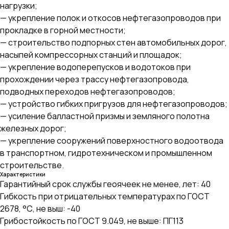
нагрузки;
— укрепление полок и откосов нефтегазопроводов при
прокладке в горной местности;
— строительство подпорных стен автомобильных дорог,
насыпей компрессорных станций и площадок;
— укрепление водоперепусков и водотоков при
прохождении через трассу нефтегазопровода,
подводных переходов нефтегазопроводов;
— устройство гибких пригрузов для нефтегазопроводов;
— усиление балластной призмы и земляного полотна
железных дорог;
— укрепление сооружений поверхностного водоотвода
в транспортном, гидротехническом и промышленном
строительстве.
Характеристики
Гарантийный срок службы геоячеек не менее, лет: 40
Гибкость при отрицательных температурах по ГОСТ
2678, °С, не выш: -40
Грибостойкость по ГОСТ 9.049, не выше: ПГ113