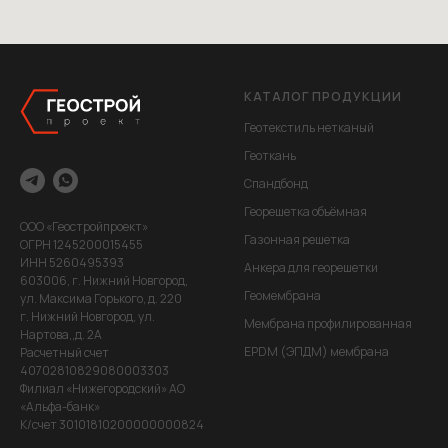
КАТАЛОГ ПРОДУКЦИИ
Геотекстиль нетканый
Геоткань
Спандбонд
Георешетка объёмная
ООО «Геостройпроект»
Газонная решетка
ОГРН 1245200015455
ИНН 5260495393
Анкера для георешетки
603006, г. Нижний Новгород,
Геомембрана
ул. Максима Горького, д. 220
г. Нижний Новгород, ул.
Мембрана профилированная
Нартова,,д. 2А
EPDM (ЭПДМ) мембрана
Расчетный счет
40702810829080003303
Филиал «Нижегородский» АО
«Альфа-банк»
К/счет 30101810200000000824