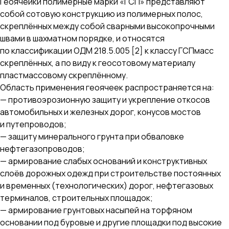
Геоячейки полимерные марки «ГСП» представляют
собой сотовую конструкцию из полимерных полос,
скреплённых между собой сварными высокопрочными
швами в шахматном порядке, и относятся
по классификации ОДМ 218.5.005 [2] к классу ГСПмасс
скреплённых, а по виду к геосотовому материалу
пластмассовому скреплённому.
Область применения геоячеек распространяется на:
— противоэрозионную защиту и укрепление откосов
автомобильных и железных дорог, конусов мостов
и путепроводов;
— защиту минерального грунта при обваловке
нефтегазопроводов;
— армирование слабых оснований и конструктивных
слоёв дорожных одежд при строительстве постоянных
и временных (технологических) дорог, нефтегазовых
терминалов, строительных площадок;
— армирование грунтовых насыпей на торфяном
основании под буровые и другие площадки под высокие