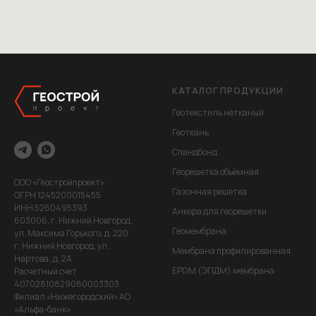
КАТАЛОГ ПРОДУКЦИИ
Геотекстиль нетканый
Геоткань
Спандбонд
Георешетка объёмная
ООО «Геостройпроект»
Газонная решетка
ОГРН 1245200015455
ИНН 5260495393
Анкера для георешетки
603006, г. Нижний Новгород,
Геомембрана
ул. Максима Горького, д. 220
г. Нижний Новгород, ул.
Мембрана профилированная
Нартова,,д. 2А
EPDM (ЭПДМ) мембрана
Расчетный счет
40702810829080003303
Филиал «Нижегородский» АО
«Альфа-банк»