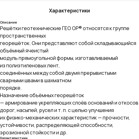
Характеристики
Описание
Решётки геотехнические ГЕО ОР® относятся к группе
пространственных
георешёток. Они представляют собой складывающийся
объёмный ячеистый
модуль прямоугольной формы, изготавливаемый
из полиэтиленовых лент,
соединённых между собой двумя прерывистыми
сварными швами в шахматном
порядке.
Назначение объёмных георешёток
— армирование укрепляющих слоёв оснований и откосов
дорог, насыпей, русел и т. п. с целью улучшения
их физико-механических характеристик — прочности,
устойчивости, распределяющей способности,
эрозионной стойкости и др.
Характеристики