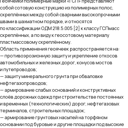
Геоячейки полимерные марки «ГСП» представляют
собой сотовую конструкцию из полимерных полос,
скреплённых между собой сварными высокопрочными
швами в шахматном порядке, и относятся
по классификации ОДМ 218.5.005 [2] к классу ГСПмасс
скреплённых, а по виду к геосотовому материалу
пластмассовому скреплённому.
Область применения геоячеек распространяется на:
— противоэрозионную защиту и укрепление откосов
автомобильных и железных дорог, конусов мостов
и путепроводов;
— защиту минерального грунта при обваловке
нефтегазопроводов;
— армирование слабых оснований и конструктивных
слоёв дорожных одежд при строительстве постоянных
и временных (технологических) дорог, нефтегазовых
терминалов, строительных площадок;
— армирование грунтовых насыпей на торфяном
основании под буровые и другие площадки под высокие