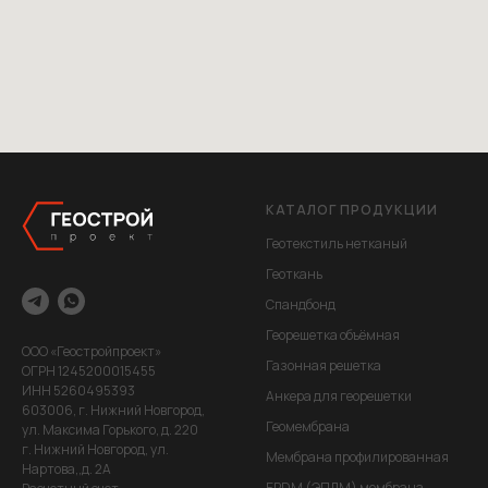
КАТАЛОГ ПРОДУКЦИИ
Геотекстиль нетканый
Геоткань
Спандбонд
Георешетка объёмная
ООО «Геостройпроект»
Газонная решетка
ОГРН 1245200015455
ИНН 5260495393
Анкера для георешетки
603006, г. Нижний Новгород,
Геомембрана
ул. Максима Горького, д. 220
г. Нижний Новгород, ул.
Мембрана профилированная
Нартова,,д. 2А
EPDM (ЭПДМ) мембрана