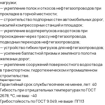
нагрузки;
— укрепление полок и откосов нефтегазопроводов при
прокладке в горной местности;
— строительство подпорных стен автомобильных дорог,
насыпей компрессорных станций и площадок;
— укрепление водоперепусков и водотоков при
прохождении через трассу нефтегазопровода,
подводных переходов нефтегазопроводов;
— устройство гибких пригрузов для нефтегазопроводов;
— усиление балластной призмы и земляного полотна
железных дорог;
— укрепление сооружений поверхностного водоотвода
в транспортном, гидротехническом и промышленном
строительстве.
Характеристики
Гарантийный срок службы геоячеек не менее, лет: 40
Гибкость при отрицательных температурах по ГОСТ
2678, °С, не выш: -40
Грибостойкость по ГОСТ 9.049, не выше: ПГ113