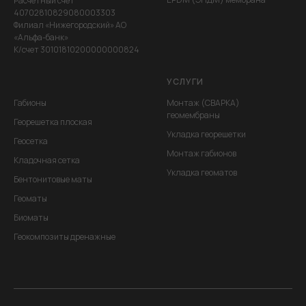
Расчетный счет
40702810829080003303
Филиал «Нижегородский» АО
«Альфа-банк»
К/счет 30101810200000000824
УСЛУГИ
Габионы
Монтаж (СВАРКА)
геомембраны
Георешетка плоская
Укладка георешетки
Геосетка
Монтаж габионов
Кладочная сетка
Укладка геоматов
Бентонитовые маты
Геоматы
Биоматы
Геокомпозиты дренажные