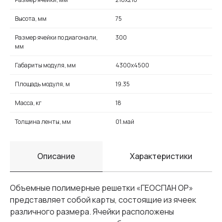
Высота, мм
75
Размер ячейки по диагонали,
300
мм
Габариты модуля, мм
4300х4500
Площадь модуля, м
19.35
Масса, кг
18
Толщина ленты, мм
01.май
Описание
Характеристики
Объемные полимерные решетки «ГЕОСПАН ОР»
представляет собой карты, состоящие из ячеек
различного размера. Ячейки расположены