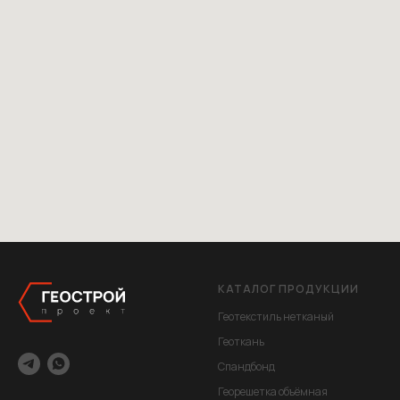
КАТАЛОГ ПРОДУКЦИИ
Геотекстиль нетканый
Геоткань
Спандбонд
Георешетка объёмная