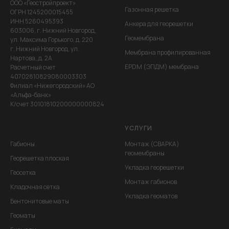
ООО «Геостройпроект»
Газонная решетка
ОГРН 1245200015455
ИНН 5260495393
Анкера для георешетки
603006, г. Нижний Новгород,
Геомембрана
ул. Максима Горького, д. 220
г. Нижний Новгород, ул.
Мембрана профилированная
Нартова,,д. 2А
EPDM (ЭПДМ) мембрана
Расчетный счет
40702810829080003303
Филиал «Нижегородский» АО
«Альфа-банк»
К/счет 30101810200000000824
УСЛУГИ
Габионы
Монтаж (СВАРКА)
геомембраны
Георешетка плоская
Укладка георешетки
Геосетка
Монтаж габионов
Кладочная сетка
Укладка геоматов
Бентонитовые маты
Геоматы