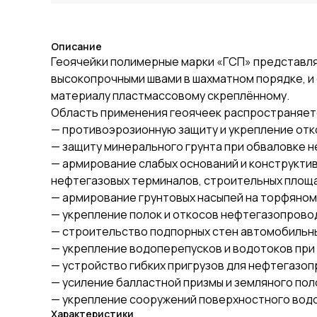
Описание
Геоячейки полимерные марки «ГСП» представля
высокопрочными швами в шахматном порядке, и о
материалу пластмассовому скреплённому.
Область применения геоячеек распространяетс
— противоэрозионную защиту и укрепление отко
— защиту минерального грунта при обваловке 
— армирование слабых оснований и конструкти
нефтегазовых терминалов, строительных площ
— армирование грунтовых насыпей на торфяном 
— укрепление полок и откосов нефтегазопровод
— строительство подпорных стен автомобильны
— укрепление водоперепусков и водотоков при
— устройство гибких пригрузов для нефтегазо
— усиление балластной призмы и земляного пол
— укрепление сооружений поверхностного вод
Характеристики