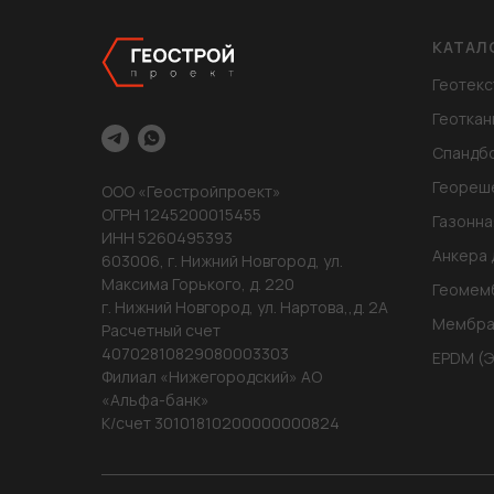
КАТАЛ
Геотекс
Геоткан
Спандб
Геореш
ООО «Геостройпроект»
ОГРН 1245200015455
Газонна
ИНН 5260495393
Анкера 
603006, г. Нижний Новгород, ул.
Максима Горького, д. 220
Геомем
г. Нижний Новгород, ул. Нартова,,д. 2А
Мембра
Расчетный счет
40702810829080003303
EPDM (
Филиал «Нижегородский» АО
«Альфа-банк»
К/счет 30101810200000000824