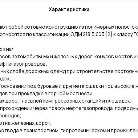
Характеристики
ют собой сотовую конструкцию из полимерных полос, с
тносятся по классификации ОДМ 218.5.005 [2] к классу Г
я на:
сов автомобильных и железных дорог, конусов мостов и
нефтегазопроводов;
вных слоёв дорожных одежд при строительстве постоянны
адок;
основании под буровые и другие площадки под высокие н
ов при прокладке в горной местности;
х дорог, насыпей компрессорных станций и площадок;
 прохождении через трассу нефтегазопровода, подводн
проводов;
отна железных дорог;
оотвода в транспортном, гидротехническом и промышле