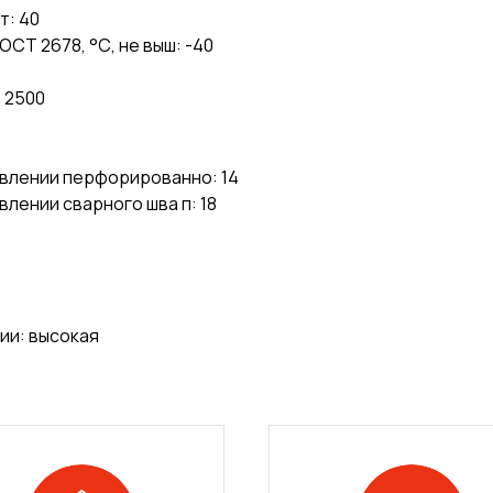
т: 40
СТ 2678, °С, не выш: -40
 2500
влении перфорированно: 14
лении сварного шва п: 18
ии: высокая