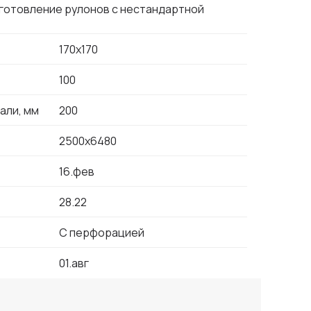
зготовление рулонов с нестандартной
170х170
100
али, мм
200
2500х6480
16.фев
28.22
С перфорацией
01.авг