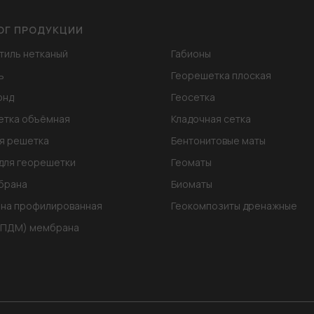
ОГ ПРОДУКЦИИ
тиль нетканый
Габионы
ь
Георешетка плоская
онд
Геосетка
етка объёмная
Кладочная сетка
я решетка
Бентонитовые маты
для георешетки
Геоматы
брана
Биоматы
на профилированная
Геокомпозиты дренажные
ЭПДМ) мембрана