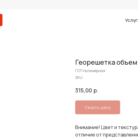
Услуг
Георешетка объемн
ГСП полимерная
SKU:
р.
315,00
Узнать цену
Внимание! Цвет и текстур
отличие от представленн