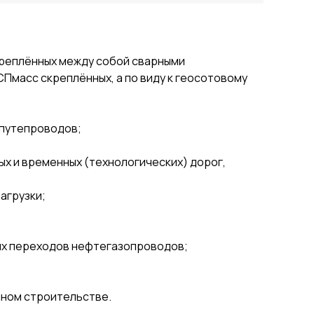
креплённых между собой сварными
СПмасс скреплённых, а по виду к геосотовому
 путепроводов;
х и временных (технологических) дорог,
агрузки;
ых переходов нефтегазопроводов;
нном строительстве.