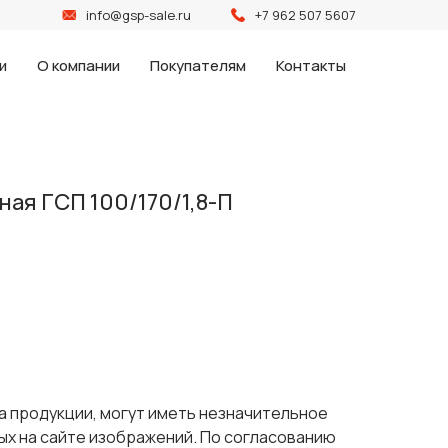
info@gsp-sale.ru
+7 962 507 5607
и
О компании
Покупателям
Контакты
ая ГСП 100/170/1,8-П
а продукции, могут иметь незначительное
ых на сайте изображений. По согласованию