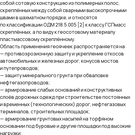
собой сотовую конструкцию из полимерных полос,
скреплённых между собой сварными высокопрочными
швами в шахматном порядке, и относятся
по классификации ОДМ 218.5.005 [2] к классу ГСПмасс
скреплённых, а по виду к геосотовому материалу
пластмассовому скреплённому.
Область применения геоячеек распространяется на:
— противоэрозионную защиту и укрепление откосов
автомобильных и железных дорог, конусов мостов
и путепроводов;
— защиту минерального грунта при обваловке
нефтегазопроводов;
— армирование слабых оснований и конструктивных
слоёв дорожных одежд при строительстве постоянных
и временных (технологических) дорог, нефтегазовых
терминалов, строительных площадок;
— армирование грунтовых насыпей на торфяном
основании под буровые и другие площадки под высокие
нагрузки;