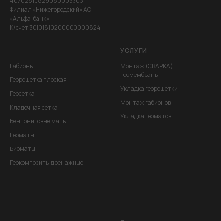
40702810829080003303
Филиал «Нижегородский» АО
«Альфа-банк»
К/счет 30101810200000000824
УСЛУГИ
Габионы
Монтаж (СВАРКА)
геомембраны
Георешетка плоская
Укладка георешетки
Геосетка
Монтаж габионов
Кладочная сетка
Укладка геоматов
Бентонитовые маты
Геоматы
Биоматы
Геокомпозиты дренажные