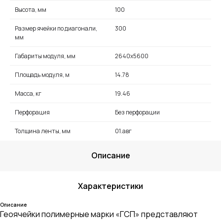
Высота, мм
100
Размер ячейки по диагонали,
300
мм
Габариты модуля, мм
2640х5600
Площадь модуля, м
14.78
Масса, кг
19.46
Перфорация
Без перфорации
Толщина ленты, мм
01.авг
Описание
Характеристики
Описание
Геоячейки полимерные марки «ГСП» представляют