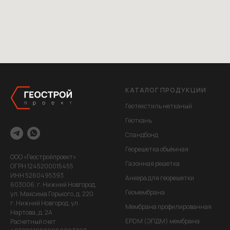
КАТАЛОГ ПРОДУКЦИИ
Геотекстиль нетканый
Геоткань
Спандбонд
Георешетка объёмная
ООО «Геостройпроект»
Газонная решетка
ОГРН 1245200015455
ИНН 5260495393
Анкера для георешетки
603006, г. Нижний Новгород,
Геомембрана
ул. Максима Горького, д. 220
г. Нижний Новгород, ул.
Мембрана профилированная
Нартова,,д. 2А
EPDM (ЭПДМ) мембрана
Расчетный счет