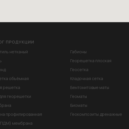
ОГ ПРОДУКЦИИ
тиль нетканый
Габионы
ь
Георешетка плоская
онд
Геосетка
етка объёмная
Кладочная сетка
я решетка
Бентонитовые маты
для георешетки
Геоматы
брана
Биоматы
на профилированная
Геокомпозиты дренажные
ЭПДМ) мембрана