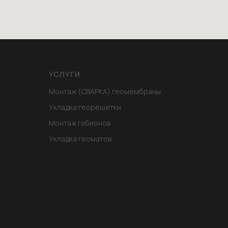
УСЛУГИ
Монтаж (СВАРКА) геомембраны
Укладка георешетки
Монтаж габионов
Укладка геоматов