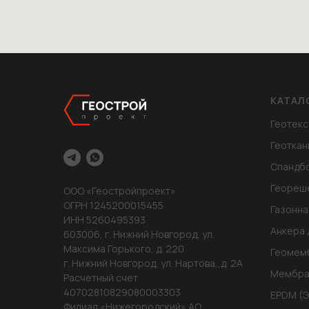
КАТАЛ
Геотекс
Геоткан
Спандб
Геореш
ООО «Геостройпроект»
ОГРН 1245200015455
Газонна
ИНН 5260495393
Анкера 
603006, г. Нижний Новгород, ул.
Максима Горького, д. 220
Геомем
г. Нижний Новгород, ул. Нартова,,д. 2А
Мембра
Расчетный счет
40702810829080003303
EPDM (
Филиал «Нижегородский» АО