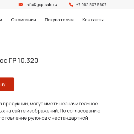
info@gsp-sale.ru
+7 962 507 5607
и
О компании
Покупателям
Контакты
с ГР 10.320
ену
а продукции, могут иметь незначительное
ых на сайте изображений. По согласованию
зготовление рулонов с нестандартной