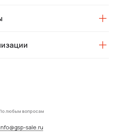
ы
низации
По любым вопросам
info@gsp-sale.ru