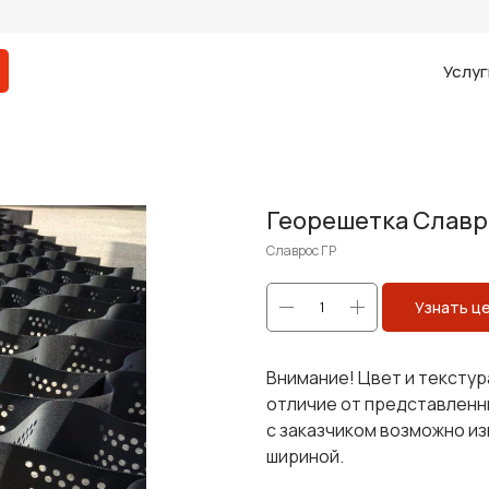
Услуг
Георешетка Славро
Славрос ГР
Узнать ц
Внимание! Цвет и текстур
отличие от представленн
с заказчиком возможно и
шириной.