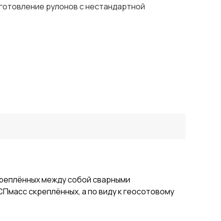
зготовление рулонов с нестандартной
креплённых между собой сварными
СПмасс скреплённых, а по виду к геосотовому