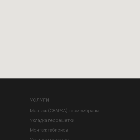
УСЛУГИ
Монтаж (СВАРКА) геомембраны
Укладка георешетки
Монтаж габионов
Укладка геоматов