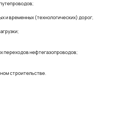
 путепроводов;
х и временных (технологических) дорог,
агрузки;
ых переходов нефтегазопроводов;
нном строительстве.