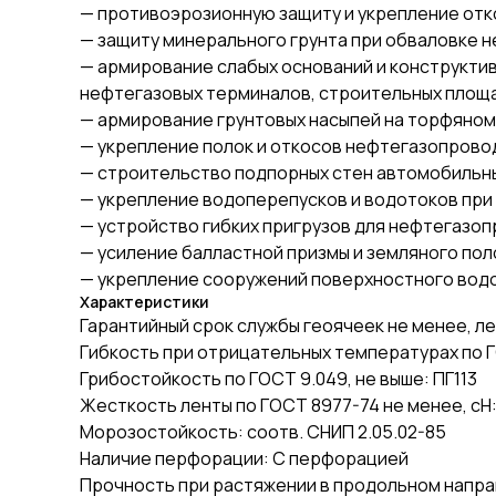
— противоэрозионную защиту и укрепление отко
— защиту минерального грунта при обваловке 
— армирование слабых оснований и конструкти
нефтегазовых терминалов, строительных площ
— армирование грунтовых насыпей на торфяном 
— укрепление полок и откосов нефтегазопровод
— строительство подпорных стен автомобильны
— укрепление водоперепусков и водотоков при
— устройство гибких пригрузов для нефтегазо
— усиление балластной призмы и земляного пол
— укрепление сооружений поверхностного вод
Характеристики
Гарантийный срок службы геоячеек не менее, ле
Гибкость при отрицательных температурах по ГО
Грибостойкость по ГОСТ 9.049, не выше: ПГ113
Жесткость ленты по ГОСТ 8977-74 не менее, сН:
Морозостойкость: соотв. СНИП 2.05.02-85
Наличие перфорации: С перфорацией
Прочность при растяжении в продольном напра