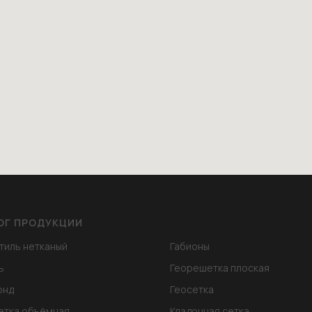
ОГ ПРОДУКЦИИ
тиль нетканый
Габионы
ь
Георешетка плоская
онд
Геосетка
етка объёмная
Кладочная сетка