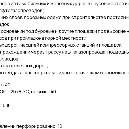
сов автомобильных и железных дорог, конусов мостов и
нефтегазопроводов;
вных слоёв дорожных одежд при строительстве постоянны
адок;
основании под буровые и другие площадки под высокие н
ов при прокладке в горной местности;
х дорог, насыпей компрессорных станций и площадок;
 прохождении через трассу нефтегазопровода, подводн
проводов;
отна железных дорог;
оотвода в транспортном, гидротехническом и промышле
т: 40
СТ 2678, °С, не выш: -40
 1000
влении перфорированно: 12