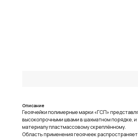
Описание
Геоячейки полимерные марки «ГСП» представля
высокопрочными швами в шахматном порядке, и о
материалу пластмассовому скреплённому.
Область применения геоячеек распространяетс