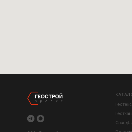
КАТАЛ
Геотекс
Геоткан
Спандб
Геореш