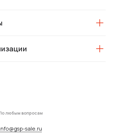
ы
низации
По любым вопросам
info@gsp-sale.ru