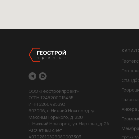
КАТАЛ
Геотекс
Геоткан
Спандб
Геореш
ООО «Геостройпроект»
ОГРН 1245200015455
Газонна
ИНН 5260495393
Анкера 
603006, г. Нижний Новгород, ул.
Максима Горького, д. 220
Геомем
г. Нижний Новгород, ул. Нартова,,д. 2А
Мембра
Расчетный счет
40702810829080003303
EPDM (