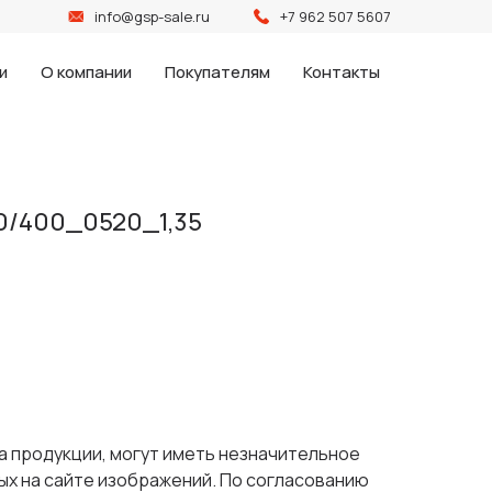
info@gsp-sale.ru
+7 962 507 5607
и
О компании
Покупателям
Контакты
0/400_0520_1,35
а продукции, могут иметь незначительное
ых на сайте изображений. По согласованию