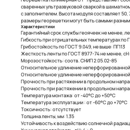
сваренных ультразвуковой сваркой в шахматном
с заполнителем. Высота модуля составляет 50, 75
размеры георешетки могут быть самыми разным
Характеристики
Гарантийный срок службы геоячеек не менее, ле
Гибкость при отрицательных температурах по ГО
Грибостойкость по ГОСТ 9.049, не выше: ПГ113
Жесткость ленты по ГОСТ 8977-74 не менее, сН:
Морозостойкость: соотв. СНИП 2.05.02-85
Относительное удлинение неперфорированной л
Относительное удлинение неперфорированной л
Прочность при растяжении в продольном напра
Прочность при растяжении в продольном направ
Температура монтажа: от -40°С до +50°С
Температура эксплуатации : от -60°С до +70°С
Токсичность: отсутствует
Толщина ленты, мм: 1.35
Устойчивость к воздействию солнечной радиац