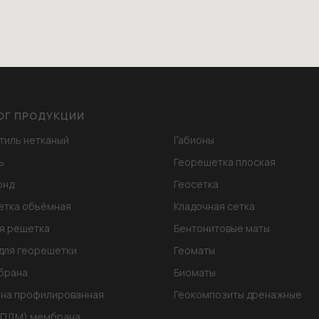
ОГ ПРОДУКЦИИ
тиль нетканый
Габионы
ь
Георешетка плоская
онд
Геосетка
етка объёмная
Кладочная сетка
я решетка
Бентонитовые маты
для георешетки
Геоматы
брана
Биоматы
на профилированная
Геокомпозиты дренажные
ЭПДМ) мембрана