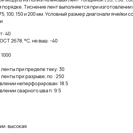
 порядке. Тиснение лент выполняется при изготовлении
, 100, 150 и 200 мм. Условный размер диагонали ячейки со
и.
т: 40
СТ 2678, °С, не выш: -40
 1000
енты при пределе теку: 30
енты при разрыве, по : 250
влении неперфорирован: 18.5
лении сварного шва п: 9.5
ии: высокая