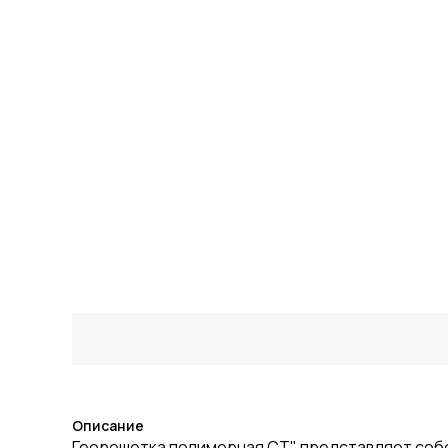
Описание
Георешетка полимерная СТ" представляет собой 