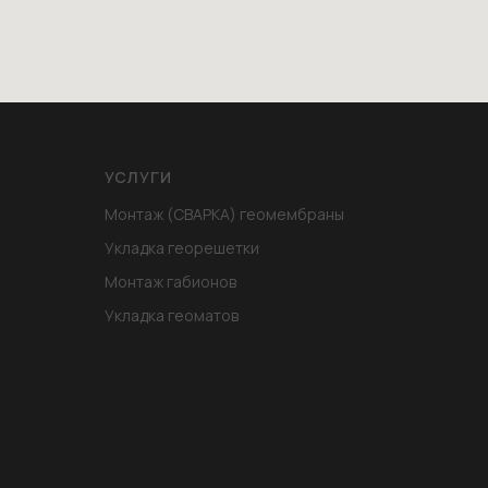
УСЛУГИ
Монтаж (СВАРКА) геомембраны
Укладка георешетки
Монтаж габионов
Укладка геоматов