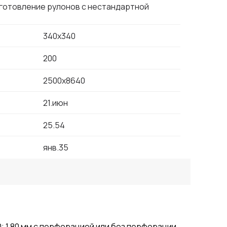
зготовление рулонов с нестандартной
340х340
200
2500х8640
21.июн
25.54
янв.35
; 1,80 мм с перфорацией или без перфорации,