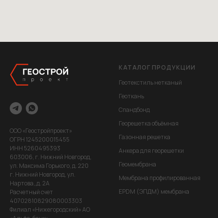
КАТАЛОГ ПРОДУКЦИИ
Геотекстиль нетканый
Геоткань
Спандбонд
Георешетка объёмная
ООО «Геостройпроект»
Газонная решетка
ОГРН 1245200015455
ИНН 5260495393
Анкера для георешетки
603006, г. Нижний Новгород,
Геомембрана
ул. Максима Горького, д. 220
г. Нижний Новгород, ул.
Мембрана профилированная
Нартова,,д. 2А
EPDM (ЭПДМ) мембрана
Расчетный счет
40702810829080003303
Филиал «Нижегородский» АО