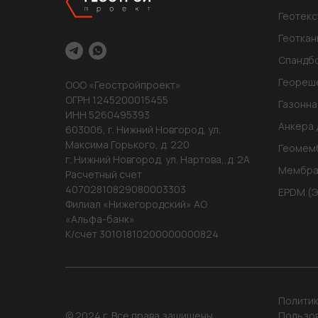
Геотекс
Геоткан
Спандб
Геореш
ООО «Геостройпроект»
ОГРН 1245200015455
Газонна
ИНН 5260495393
Анкера 
603006, г. Нижний Новгород, ул.
Максима Горького, д. 220
Геомем
г. Нижний Новгород, ул. Нартова,,д. 2А
Мембра
Расчетный счет
40702810829080003303
EPDM (
Филиал «Нижегородский» АО
«Альфа-банк»
К/счет 30101810200000000824
Политик
© 2024 г. Все права защищены
Пользо