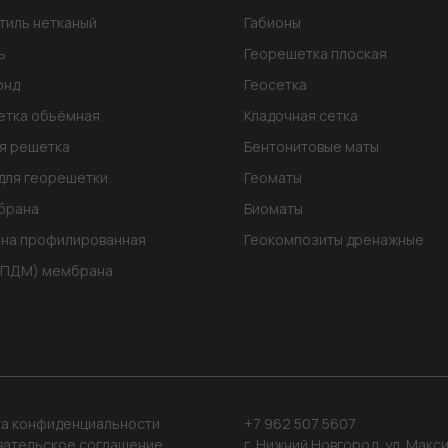
тиль нетканый
Габионы
ь
Георешетка плоская
онд
Геосетка
етка объёмная
Кладочная сетка
я решетка
Бентонитовые маты
для георешетки
Геоматы
брана
Биоматы
на профилированная
Геокомпозиты дренажные
ЭПДМ) мембрана
а конфиденциальности
+7 962 507 5607
вательское соглашение
г. Нижний Новгород, ул. Макс