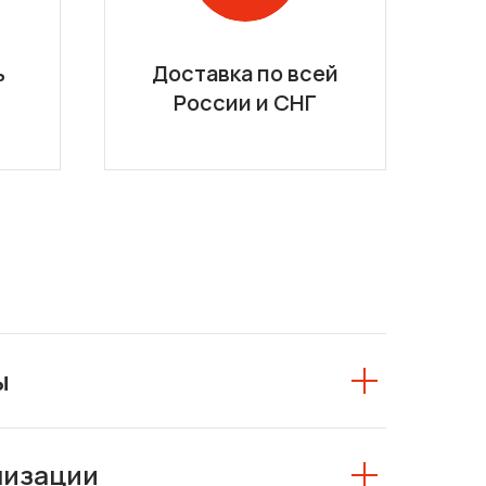
ь
Доставка по всей
России и СНГ
ы
низации