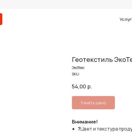
Услуг
Геотекстиль ЭкоТе
ЭкоТекс
SKU:
р.
54,00
Узнать цену
Внимание!
?
Цвет и текстура прод