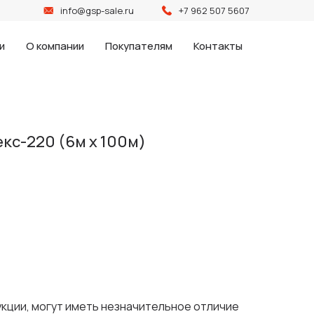
info@gsp-sale.ru
+7 962 507 5607
и
О компании
Покупателям
Контакты
кс-220 (6м х 100м)
укции, могут иметь незначительное отличие