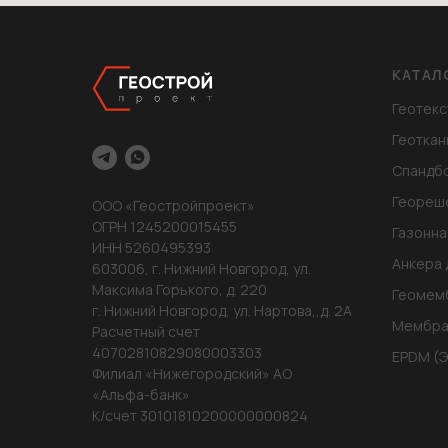
КАТАЛ
Геотекс
Геоткан
Спандб
Геореш
ООО «Геостройпроект»
ОГРН 1245200015455
Газонна
ИНН 5260495393
Анкера 
603006, г. Нижний Новгород, ул.
Максима Горького, д. 220
Геомем
г. Нижний Новгород, ул. Нартова,,д. 2А
Мембра
Расчетный счет
40702810829080003303
EPDM (
Филиал «Нижегородский» АО
«Альфа-банк»
К/счет 30101810200000000824