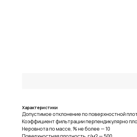
Характеристики
Допустимое отклонение по поверхностной плотн
Коэффициент фильтрации перпендикулярно плос
Неровнота по массе, % не более — 10
Поверхностная плотность, г/м2 — 500