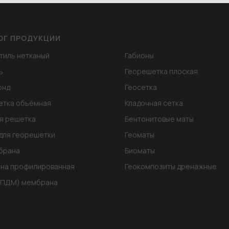
ОГ ПРОДУКЦИИ
тиль нетканый
Габионы
ь
Георешетка плоская
онд
Геосетка
етка объёмная
Кладочная сетка
я решетка
Бентонитовые маты
для георешетки
Геоматы
брана
Биоматы
на профилированная
Геокомпозиты дренажные
ЭПДМ) мембрана