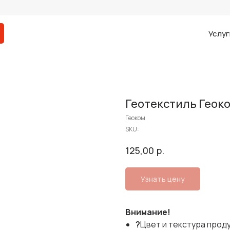
Услуг
Геотекстиль Геоко
Геоком
SKU:
р.
125,00
Узнать цену
Внимание!
?
Цвет и текстура прод