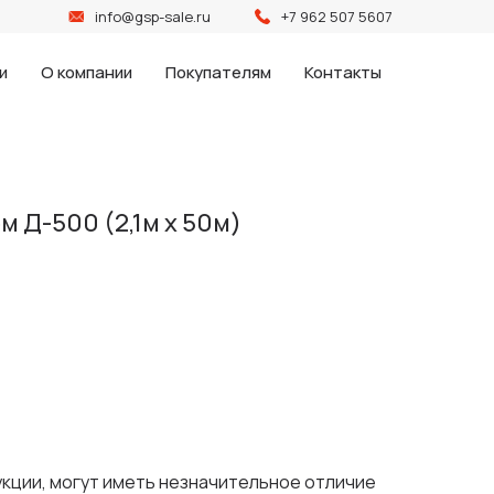
info@gsp-sale.ru
+7 962 507 5607
и
О компании
Покупателям
Контакты
м Д-500 (2,1м х 50м)
укции, могут иметь незначительное отличие