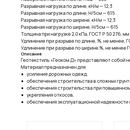
Разрывная нагрузка по длине, кН/м — 12,3
Разрывная нагрузка по длине, Н/5см — 615
Разрывная нагрузка по ширине, кН/м — 12,3
Разрывная нагрузка по ширине, Н/5см — 615
Толщина при нагрузке 2,0 кПа, ГОСТ Р 50 276, мм 
Удлинение при разрыве по длине, %, не менее, ГО
Удлинение при разрыве по ширине %, не менее Г
Описание
Геотекстиль «Геоком Д» представляют собой н
Материал предназначен для:
усиления дорожных одежд,
обеспечения строительства в сложных грунто
обеспечения строительства при повышенном
укрепления откосов,
обеспечения эксплуатационной надежности 