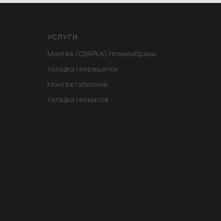
УСЛУГИ
Монтаж (СВАРКА) геомембраны
Укладка георешетки
Монтаж габионов
Укладка геоматов