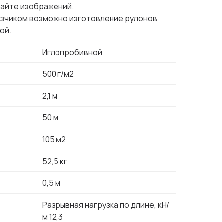
сайте изображений.
азчиком возможно изготовление рулонов
ой.
Иглопробивной
500 г/м2
2,1 м
50 м
105 м2
52,5 кг
0,5 м
Разрывная нагрузка по длине, кН/
м 12,3