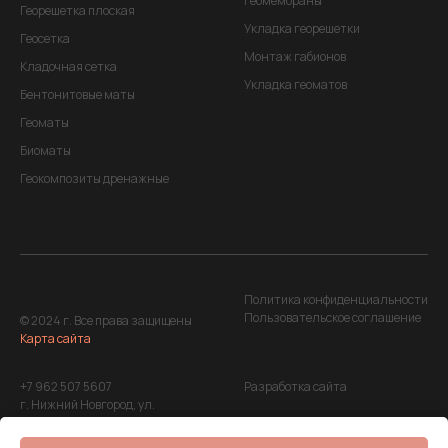
геомембраны
Георешетка плоская
Укладка георешетки
Геосетка
Монтаж габионов
Кладочная сетка
Укладка геоматов
Бентонитовые маты
Геоматы
Биоматы
Геокомпозиты дренажные
Политика конфиденциальности
Пользовательское соглашение
© 2024 г. Все права защищены
Карта сайта
+7 962 507 5607
Разработка сайта
г. Нижний Новгород, ул.
Максима Горького, д. 220