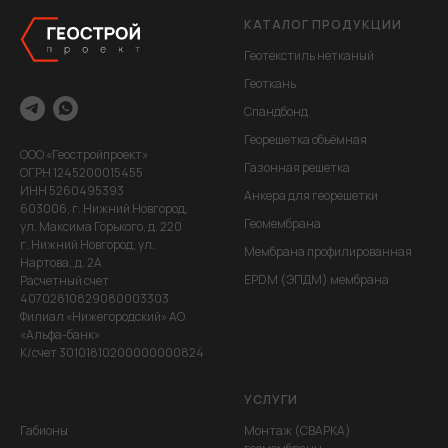
КАТАЛОГ ПРОДУКЦИИ
Геотекстиль нетканый
Геоткань
Спандбонд
Георешетка объёмная
ООО «Геостройпроект»
Газонная решетка
ОГРН 1245200015455
ИНН 5260495393
Анкера для георешетки
603006, г. Нижний Новгород,
Геомембрана
ул. Максима Горького, д. 220
г. Нижний Новгород, ул.
Мембрана профилированная
Нартова,,д. 2А
EPDM (ЭПДМ) мембрана
Расчетный счет
40702810829080003303
Филиал «Нижегородский» АО
«Альфа-банк»
К/счет 30101810200000000824
УСЛУГИ
Габионы
Монтаж (СВАРКА)