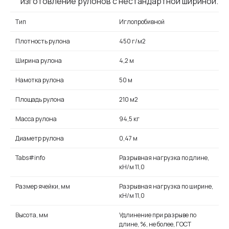
изготовление рулонов с нестандартной шириной.
Тип
Иглопробивной
Плотность рулона
450 г/м2
Ширина рулона
4,2 м
Намотка рулона
50 м
Площадь рулона
210 м2
Масса рулона
94,5 кг
Диаметр рулона
0,47 м
Tabs#info
Разрывная нагрузка по длине,
кН/м 11,0
Размер ячейки, мм
Разрывная нагрузка по ширине,
кН/м 11,0
Высота, мм
Удлинение при разрыве по
длине, %, не более, ГОСТ