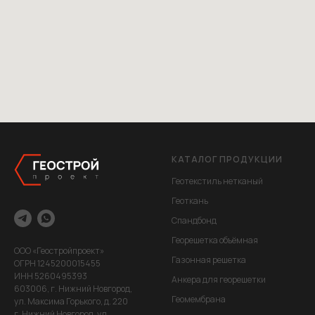
КАТАЛОГ ПРОДУКЦИИ
Геотекстиль нетканый
Геоткань
Спандбонд
Георешетка объёмная
ООО «Геостройпроект»
Газонная решетка
ОГРН 1245200015455
ИНН 5260495393
Анкера для георешетки
603006, г. Нижний Новгород,
Геомембрана
ул. Максима Горького, д. 220
г. Нижний Новгород, ул.