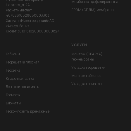
Мембрана профилированная
Нартова,,д. 2А
EPDM (ЭПДМ) мембрана
Расчетный счет
40702810829080003303
Филиал «Нижегородский» АО
«Альфа-банк»
К/счет 30101810200000000824
УСЛУГИ
Габионы
Монтаж (СВАРКА)
геомембраны
Георешетка плоская
Укладка георешетки
Геосетка
Монтаж габионов
Кладочная сетка
Укладка геоматов
Бентонитовые маты
Геоматы
Биоматы
Геокомпозиты дренажные