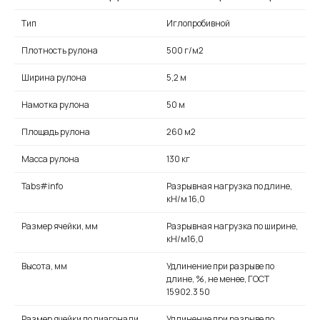
Тип
Иглопробивной
Плотность рулона
500 г/м2
Ширина рулона
5,2 м
Намотка рулона
50 м
Площадь рулона
260 м2
Масса рулона
130 кг
Tabs#info
Разрывная нагрузка по длине,
кН/м 16,0
Размер ячейки, мм
Разрывная нагрузка по ширине,
кН/м16,0
Высота, мм
Удлинение при разрыве по
длине, %, не менее, ГОСТ
15902.3 50
Размер ячейки по диагонали,
Удлинение при разрыве по