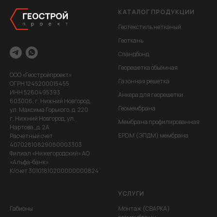
КАТАЛОГ ПРОДУКЦИИ
Геотекстиль нетканый
Геоткань
Спандбонд
Георешетка объёмная
ООО «Геостройпроект»
Газонная решетка
ОГРН 1245200015455
ИНН 5260495393
Анкера для георешетки
603006, г. Нижний Новгород,
Геомембрана
ул. Максима Горького, д. 220
г. Нижний Новгород, ул.
Мембрана профилированная
Нартова,,д. 2А
EPDM (ЭПДМ) мембрана
Расчетный счет
40702810829080003303
Филиал «Нижегородский» АО
«Альфа-банк»
К/счет 30101810200000000824
УСЛУГИ
Габионы
Монтаж (СВАРКА)