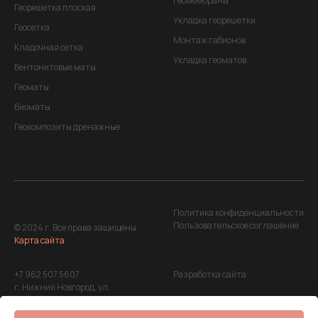
геомембраны
Георешетка плоская
Укладка георешетки
Геосетка
Монтаж габионов
Кладочная сетка
Укладка геоматов
Бентонитовые маты
Геоматы
Биоматы
Геокомпозиты дренажные
Политика конфиденциальности
Пользовательское соглашение
© 2024 г. Все права защищены
Карта сайта
+7 962 507 5607
Разработка сайта
г. Нижний Новгород, ул.
Максима Горького, д. 220