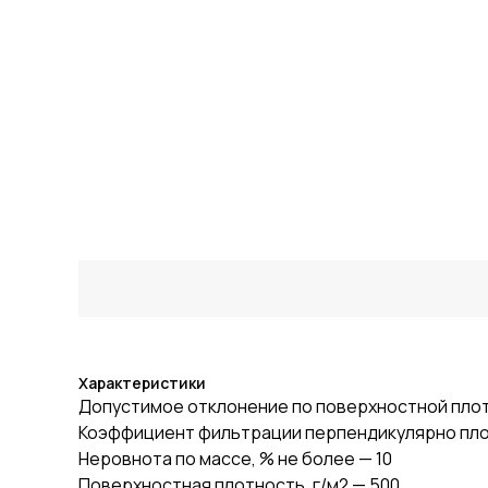
Характеристики
Допустимое отклонение по поверхностной плотн
Коэффициент фильтрации перпендикулярно плос
Неровнота по массе, % не более — 10
Поверхностная плотность, г/м2 — 500