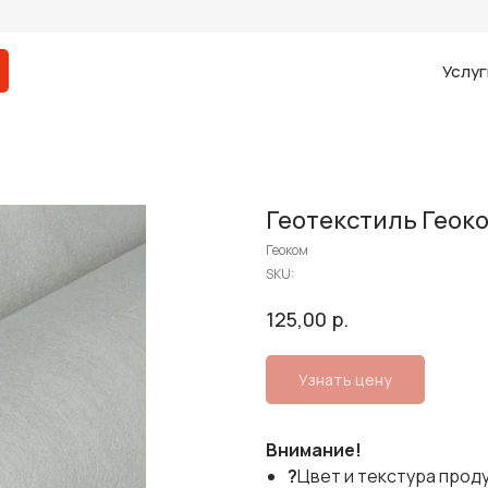
Услуг
Геотекстиль Геоко
Геоком
SKU:
р.
125,00
Узнать цену
Внимание!
?
Цвет и текстура прод