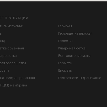
ОГ ПРОДУКЦИИ
тиль нетканый
Габионы
ь
Георешетка плоская
онд
Геосетка
етка объёмная
Кладочная сетка
я решетка
Бентонитовые маты
для георешетки
Геоматы
брана
Биоматы
на профилированная
Геокомпозиты дренажные
ЭПДМ) мембрана