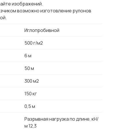
сайте изображений.
азчиком возможно изготовление рулонов
ой.
Иглопробивной
500 г/м2
6 м
50 м
300 м2
150 кг
0,5 м
Разрывная нагрузка по длине, кН/
м 12,3