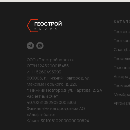
КАТАЛ
Геотекс
Геоткан
Спандб
Геореш
ООО «Геостройпроект»
ОГРН 1245200015455
Газонна
ИНН 5260495393
Анкера 
603006, г. Нижний Новгород, ул.
Максима Горького, д. 220
Геомем
г. Нижний Новгород, ул. Нартова,,д. 2А
Мембра
Расчетный счет
40702810829080003303
EPDM (
Филиал «Нижегородский» АО
«Альфа-банк»
К/счет 30101810200000000824