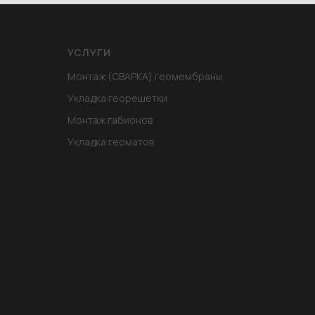
УСЛУГИ
Монтаж (СВАРКА) геомембраны
Укладка георешетки
Монтаж габионов
Укладка геоматов