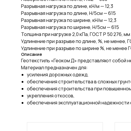
Разрывная нагрузка по длине, кН/м — 12,3
Разрывная нагрузка по длине, Н/5см — 615
Разрывная нагрузка по ширине, кН/м — 12,3
Разрывная нагрузка по ширине, Н/5см — 615
Толщина при нагрузке 2,0 кПа, ГОСТ Р 50 276, мм 
Удлинение при разрыве по длине, %, не менее, ГО
Удлинение при разрыве по ширине %, не менее Г
Описание
Геотекстиль «Геоком Д» представляют собой н
Материал предназначен для:
усиления дорожных одежд,
обеспечения строительства в сложных грунто
обеспечения строительства при повышенном
укрепления откосов,
обеспечения эксплуатационной надежности 