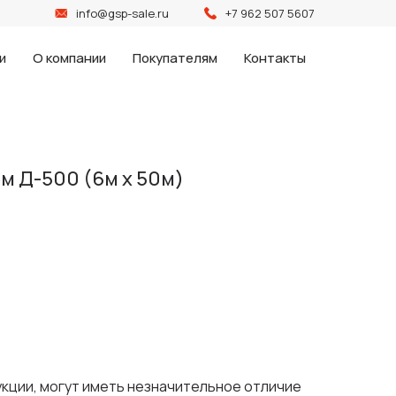
info@gsp-sale.ru
+7 962 507 5607
и
О компании
Покупателям
Контакты
м Д-500 (6м х 50м)
укции, могут иметь незначительное отличие