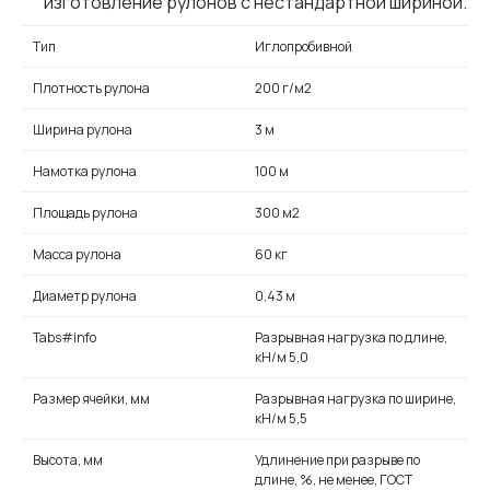
изготовление рулонов с нестандартной шириной.
Тип
Иглопробивной
Плотность рулона
200 г/м2
Ширина рулона
3 м
Намотка рулона
100 м
Площадь рулона
300 м2
Масса рулона
60 кг
Диаметр рулона
0,43 м
Tabs#info
Разрывная нагрузка по длине,
кН/м 5,0
Размер ячейки, мм
Разрывная нагрузка по ширине,
кН/м 5,5
Высота, мм
Удлинение при разрыве по
длине, %, не менее, ГОСТ