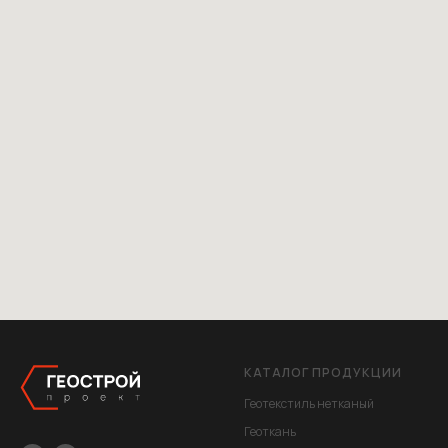
КАТАЛОГ ПРОДУКЦИИ
Геотекстиль нетканый
Геоткань