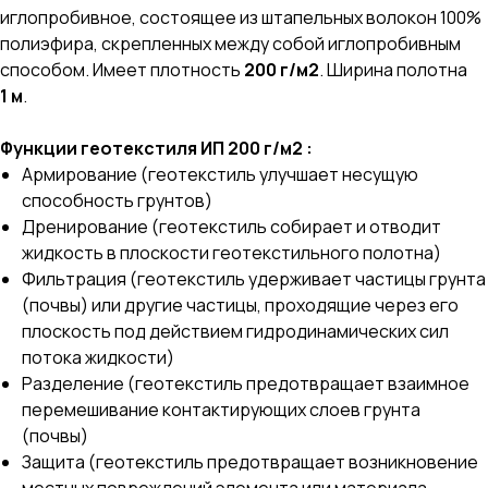
иглопробивное, состоящее из штапельных волокон 100%
полиэфира, скрепленных между собой иглопробивным
способом. Имеет плотность
200 г/м2
. Ширина полотна
1 м
.
Функции геотекстиля ИП 200 г/м2 :
Армирование (геотекстиль улучшает несущую
способность грунтов)
Дренирование (геотекстиль собирает и отводит
жидкость в плоскости геотекстильного полотна)
Фильтрация (геотекстиль удерживает частицы грунта
(почвы) или другие частицы, проходящие через его
плоскость под действием гидродинамических сил
потока жидкости)
Разделение (геотекстиль предотвращает взаимное
перемешивание контактирующих слоев грунта
(почвы)
Защита (геотекстиль предотвращает возникновение
местных повреждений элемента или материала