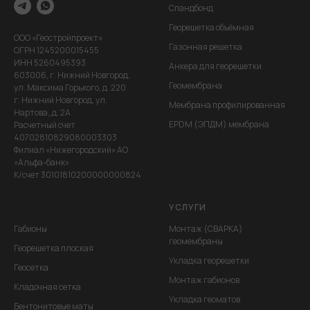
Спандбонд
Георешетка объёмная
ООО «Геостройпроект»
Газонная решетка
ОГРН 1245200015455
ИНН 5260495393
Анкера для георешетки
603006, г. Нижний Новгород,
Геомембрана
ул. Максима Горького, д. 220
г. Нижний Новгород, ул.
Мембрана профилированная
Нартова,,д. 2А
EPDM (ЭПДМ) мембрана
Расчетный счет
40702810829080003303
Филиал «Нижегородский» АО
«Альфа-банк»
К/счет 30101810200000000824
УСЛУГИ
Габионы
Монтаж (СВАРКА)
геомембраны
Георешетка плоская
Укладка георешетки
Геосетка
Монтаж габионов
Кладочная сетка
Укладка геоматов
Бентонитовые маты