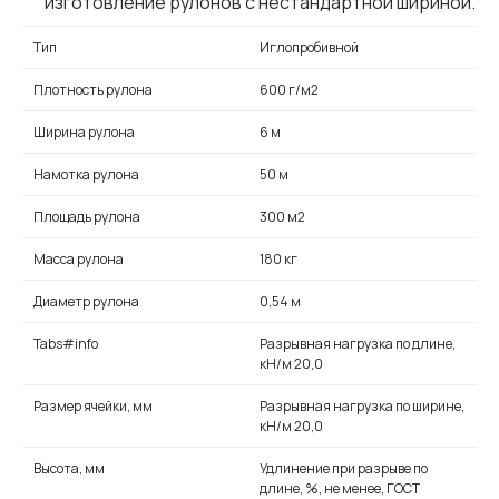
изготовление рулонов с нестандартной шириной.
Тип
Иглопробивной
Плотность рулона
600 г/м2
Ширина рулона
6 м
Намотка рулона
50 м
Площадь рулона
300 м2
Масса рулона
180 кг
Диаметр рулона
0,54 м
Tabs#info
Разрывная нагрузка по длине,
кН/м 20,0
Размер ячейки, мм
Разрывная нагрузка по ширине,
кН/м 20,0
Высота, мм
Удлинение при разрыве по
длине, %, не менее, ГОСТ