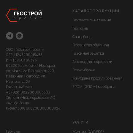
КАТАЛОГ ПРОДУКЦИИ
Геотекстиль нетканый
Геоткань
Спандбонд
Георешетка объёмная
ООО «Геостройпроект»
Газонная решетка
ОГРН 1245200015455
ИНН 5260495393
Анкера для георешетки
603006, г. Нижний Новгород,
Геомембрана
ул. Максима Горького, д. 220
г. Нижний Новгород, ул.
Мембрана профилированная
Нартова,,д. 2А
EPDM (ЭПДМ) мембрана
Расчетный счет
40702810829080003303
Филиал «Нижегородский» АО
«Альфа-банк»
К/счет 30101810200000000824
УСЛУГИ
Габионы
Монтаж (СВАРКА)