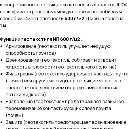
иглопробивное, состоящее из штапельных волокон 100%
полиэфира, скрепленных между собой иглопробивным
способом. Имеет плотность
600 г/м2
. Ширина полотна
1 м
.
Функции геотекстиля ИП 600 г/м2 :
Армирование (геотекстиль улучшает несущую
способность грунтов)
Дренирование (геотекстиль собирает и отводит
жидкость в плоскости геотекстильного полотна)
Фильтрация (геотекстиль удерживает частицы грунта
(почвы) или другие частицы, проходящие через его
плоскость под действием гидродинамических сил
потока жидкости)
Разделение (геотекстиль предотвращает взаимное
перемешивание контактирующих слоев грунта
(почвы)
Защита (геотекстиль предотвращает возникновение
местных повреждений элемента или материала