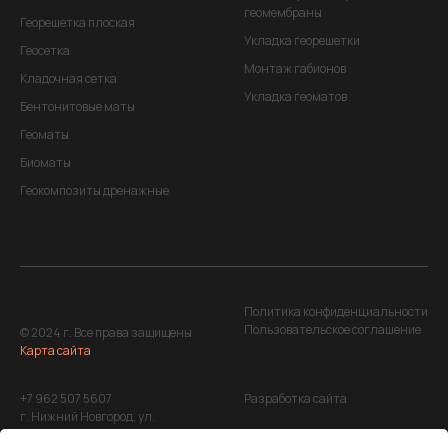
геомембраны
Георешетка плоская
Укладка георешетки
Геосетка
Монтаж габионов
Кладочная сетка
Укладка геоматов
Бентонитовые маты
Геоматы
Биоматы
Геокомпозиты дренажные
Политика конфиденциальности
Пользовательское соглашение
© 2024 г. Все права защищены
Карта сайта
+7 962 507 5607
Разработка сайта
г. Нижний Новгород, ул.
Максима Горького, д. 220