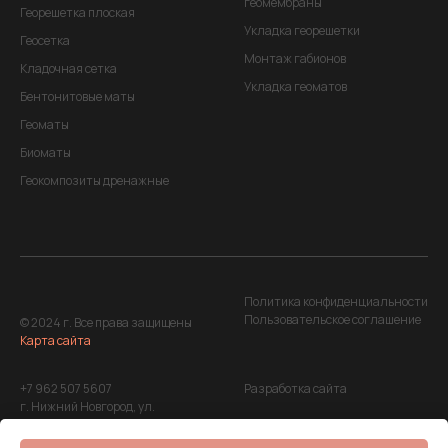
геомембраны
Георешетка плоская
Укладка георешетки
Геосетка
Монтаж габионов
Кладочная сетка
Укладка геоматов
Бентонитовые маты
Геоматы
Биоматы
Геокомпозиты дренажные
Политика конфиденциальности
Пользовательское соглашение
© 2024 г. Все права защищены
Карта сайта
+7 962 507 5607
Разработка сайта
г. Нижний Новгород, ул.
Максима Горького, д. 220