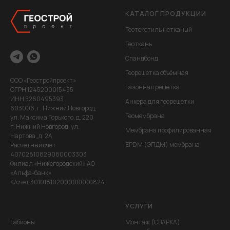
КАТАЛОГ ПРОДУКЦИИ
Геотекстиль нетканый
Геоткань
Спандбонд
Георешетка объёмная
ООО «Геостройпроект»
Газонная решетка
ОГРН 1245200015455
ИНН 5260495393
Анкера для георешетки
603006, г. Нижний Новгород,
Геомембрана
ул. Максима Горького, д. 220
г. Нижний Новгород, ул.
Мембрана профилированная
Нартова,,д. 2А
EPDM (ЭПДМ) мембрана
Расчетный счет
40702810829080003303
Филиал «Нижегородский» АО
«Альфа-банк»
К/счет 30101810200000000824
УСЛУГИ
Габионы
Монтаж (СВАРКА)