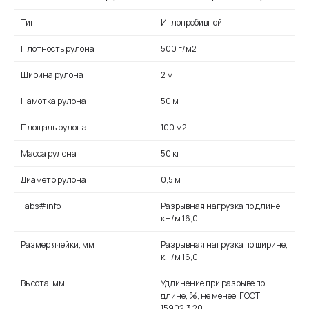
Тип
Иглопробивной
Плотность рулона
500 г/м2
Ширина рулона
2 м
Намотка рулона
50 м
Площадь рулона
100 м2
Масса рулона
50 кг
Диаметр рулона
0,5 м
Tabs#info
Разрывная нагрузка по длине,
кН/м 16,0
Размер ячейки, мм
Разрывная нагрузка по ширине,
кН/м 16,0
Высота, мм
Удлинение при разрыве по
длине, %, не менее, ГОСТ
15902.3 20