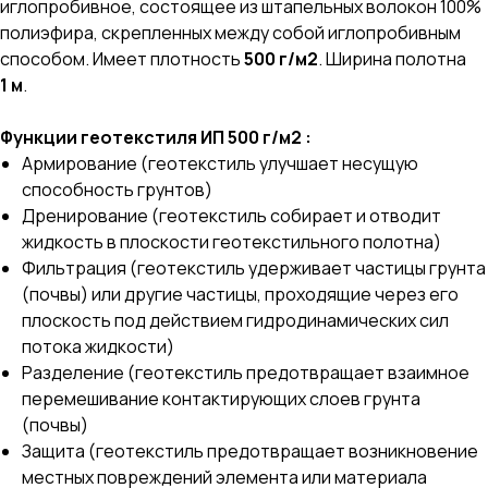
иглопробивное, состоящее из штапельных волокон 100%
полиэфира, скрепленных между собой иглопробивным
способом. Имеет плотность
500 г/м2
. Ширина полотна
1 м
.
Функции геотекстиля ИП 500 г/м2 :
Армирование (геотекстиль улучшает несущую
способность грунтов)
Дренирование (геотекстиль собирает и отводит
жидкость в плоскости геотекстильного полотна)
Фильтрация (геотекстиль удерживает частицы грунта
(почвы) или другие частицы, проходящие через его
плоскость под действием гидродинамических сил
потока жидкости)
Разделение (геотекстиль предотвращает взаимное
перемешивание контактирующих слоев грунта
(почвы)
Защита (геотекстиль предотвращает возникновение
местных повреждений элемента или материала