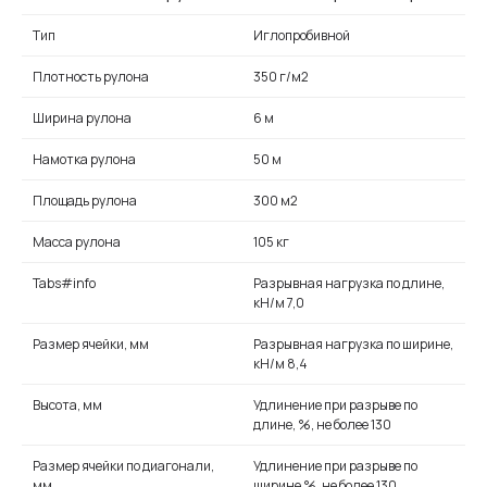
Тип
Иглопробивной
Плотность рулона
350 г/м2
Ширина рулона
6 м
Намотка рулона
50 м
Площадь рулона
300 м2
Масса рулона
105 кг
Tabs#info
Разрывная нагрузка по длине,
кН/м 7,0
Размер ячейки, мм
Разрывная нагрузка по ширине,
кН/м 8,4
Высота, мм
Удлинение при разрыве по
длине, %, не более 130
Размер ячейки по диагонали,
Удлинение при разрыве по
мм
ширине %, не более 130