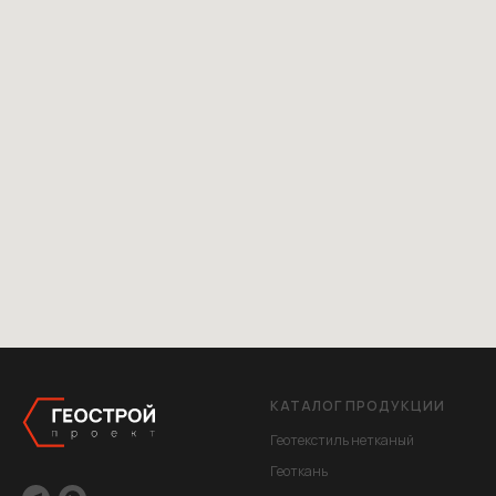
КАТАЛОГ ПРОДУКЦИИ
Геотекстиль нетканый
Геоткань