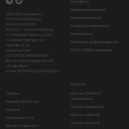
Спандбонд
Георешетка объёмная
ООО «Геостройпроект»
Газонная решетка
ОГРН 1245200015455
ИНН 5260495393
Анкера для георешетки
603006, г. Нижний Новгород,
Геомембрана
ул. Максима Горького, д. 220
г. Нижний Новгород, ул.
Мембрана профилированная
Нартова,,д. 2А
EPDM (ЭПДМ) мембрана
Расчетный счет
40702810829080003303
Филиал «Нижегородский» АО
«Альфа-банк»
К/счет 30101810200000000824
УСЛУГИ
Габионы
Монтаж (СВАРКА)
геомембраны
Георешетка плоская
Укладка георешетки
Геосетка
Монтаж габионов
Кладочная сетка
Укладка геоматов
Бентонитовые маты