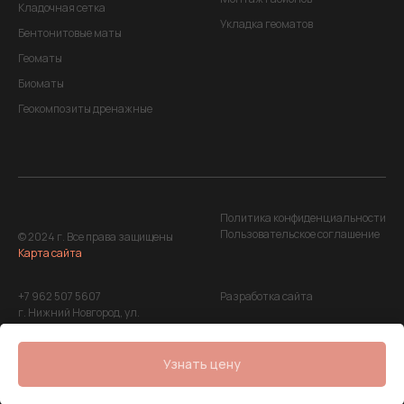
Кладочная сетка
Укладка геоматов
Бентонитовые маты
Геоматы
Биоматы
Геокомпозиты дренажные
Политика конфиденциальности
Пользовательское соглашение
© 2024 г. Все права защищены
Карта сайта
+7 962 507 5607
Разработка сайта
г. Нижний Новгород, ул.
Максима Горького, д. 220
Узнать цену