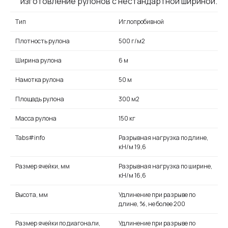
изготовление рулонов с нестандартной шириной.
Тип
Иглопробивной
Плотность рулона
500 г/м2
Ширина рулона
6 м
Намотка рулона
50 м
Площадь рулона
300 м2
Масса рулона
150 кг
Tabs#info
Разрывная нагрузка по длине,
кН/м 19,6
Размер ячейки, мм
Разрывная нагрузка по ширине,
кН/м 16,6
Высота, мм
Удлинение при разрыве по
длине, %, не более 200
Размер ячейки по диагонали,
Удлинение при разрыве по