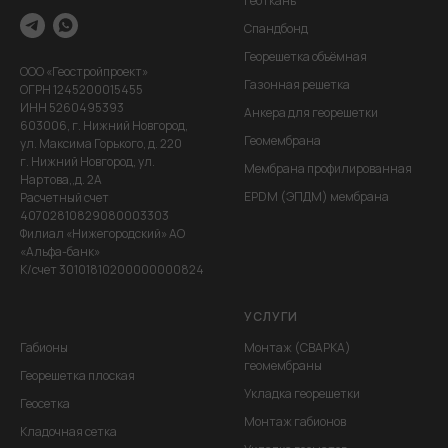
Геоткань
Спандбонд
Георешетка объёмная
ООО «Геостройпроект»
Газонная решетка
ОГРН 1245200015455
ИНН 5260495393
Анкера для георешетки
603006, г. Нижний Новгород,
Геомембрана
ул. Максима Горького, д. 220
г. Нижний Новгород, ул.
Мембрана профилированная
Нартова,,д. 2А
EPDM (ЭПДМ) мембрана
Расчетный счет
40702810829080003303
Филиал «Нижегородский» АО
«Альфа-банк»
К/счет 30101810200000000824
УСЛУГИ
Габионы
Монтаж (СВАРКА)
геомембраны
Георешетка плоская
Укладка георешетки
Геосетка
Монтаж габионов
Кладочная сетка