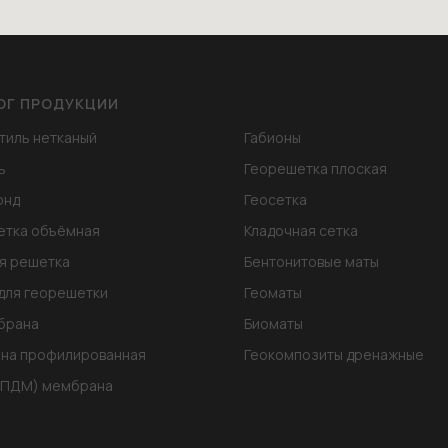
ОГ ПРОДУКЦИИ
тиль нетканый
Габионы
ь
Георешетка плоская
онд
Геосетка
етка объёмная
Кладочная сетка
я решетка
Бентонитовые маты
для георешетки
Геоматы
брана
Биоматы
на профилированная
Геокомпозиты дренажные
ЭПДМ) мембрана