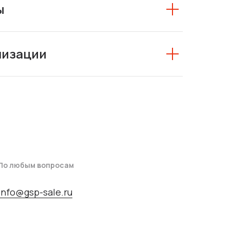
ы
низации
По любым вопросам
info@gsp-sale.ru