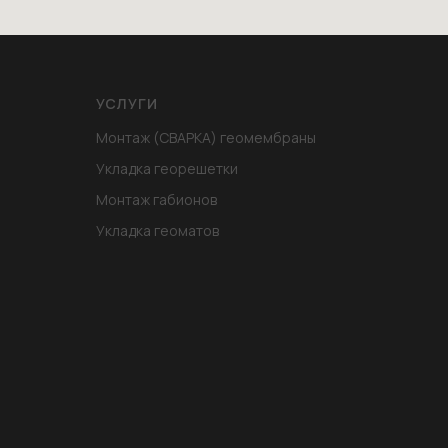
УСЛУГИ
Монтаж (СВАРКА) геомембраны
Укладка георешетки
Монтаж габионов
Укладка геоматов