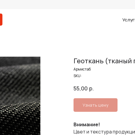
Услуг
Геоткань (тканый 
Армистаб
SKU:
р.
55,00
Узнать цену
Внимание!
Цвет и текстура продукци