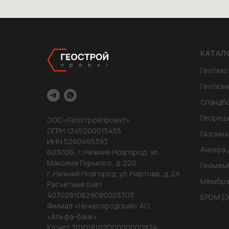
КАТАЛ
Геотекс
Геоткан
Спандб
Геореш
ООО «Геостройпроект»
ОГРН 1245200015455
Газонна
ИНН 5260495393
Анкера 
603006, г. Нижний Новгород, ул.
Максима Горького, д. 220
Геомем
г. Нижний Новгород, ул. Нартова,,д. 2А
Мембра
Расчетный счет
40702810829080003303
EPDM (
Филиал «Нижегородский» АО
«Альфа-банк»
К/счет 30101810200000000824