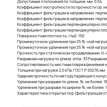
Допустимые отклонения по толщине, мм: 0.04
Коэффициент изотропности по прочности Up, не 
Коэффициент фильтрации в направлении, перпе
Коэффициент фильтрации в направлении, перпе
Коэффициент фильтрации перпендикулярно плоск
Коэффициент фильтрации перпендикулярно плоск
Поверхностная плотность, г/м2: 150
Промежуточное удлинение при 25 % -ной нагрузк
Промежуточное удлинение при 25 % -ной нагрузк
Прочность при статическом продавливании, Н, н
Разрывная нагрузка по длине, кН/м: 33 Разрывная
Сопротивляемость местным повреждениямне ни
Толщина при нагрузке 2,0 кПа, ГОСТ Р 50276,мм: 
Ударная прочность по методу падающего конуса п
Удлинение при разрыве по длине, %, не более: 1
Удлинение при разрыве по ширине %, не более: 
Характеристика открытых пор (фильтрующая сп