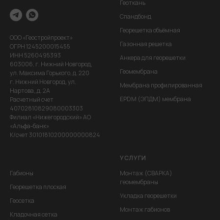
Геоткань
Спандбонд
Георешетка объёмная
ООО «Геостройпроект»
Газонная решетка
ОГРН 1245200015455
ИНН 5260495393
Анкера для георешетки
603006, г. Нижний Новгород,
Геомембрана
ул. Максима Горького, д. 220
г. Нижний Новгород, ул.
Мембрана профилированная
Нартова,,д. 2А
EPDM (ЭПДМ) мембрана
Расчетный счет
40702810829080003303
Филиал «Нижегородский» АО
«Альфа-банк»
К/счет 30101810200000000824
УСЛУГИ
Габионы
Монтаж (СВАРКА)
геомембраны
Георешетка плоская
Укладка георешетки
Геосетка
Монтаж габионов
Кладочная сетка