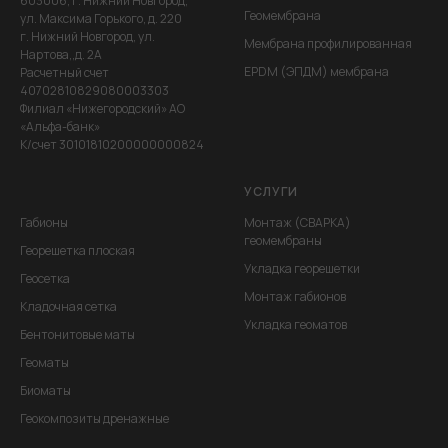
603006, г. Нижний Новгород,
Геомембрана
ул. Максима Горького, д. 220
г. Нижний Новгород, ул.
Мембрана профилированная
Нартова,,д. 2А
EPDM (ЭПДМ) мембрана
Расчетный счет
40702810829080003303
Филиал «Нижегородский» АО
«Альфа-банк»
К/счет 30101810200000000824
УСЛУГИ
Габионы
Монтаж (СВАРКА)
геомембраны
Георешетка плоская
Укладка георешетки
Геосетка
Монтаж габионов
Кладочная сетка
Укладка геоматов
Бентонитовые маты
Геоматы
Биоматы
Геокомпозиты дренажные