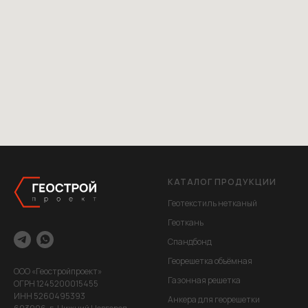
КАТАЛОГ ПРОДУКЦИИ
Геотекстиль нетканый
Геоткань
Спандбонд
Георешетка объёмная
ООО «Геостройпроект»
Газонная решетка
ОГРН 1245200015455
ИНН 5260495393
Анкера для георешетки