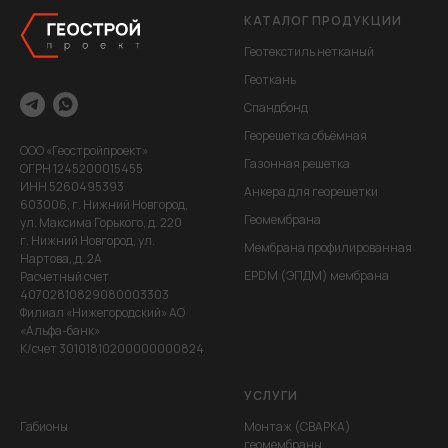
КАТАЛОГ ПРОДУКЦИИ
Геотекстиль нетканый
Геоткань
Спандбонд
Георешетка объёмная
ООО «Геостройпроект»
Газонная решетка
ОГРН 1245200015455
ИНН 5260495393
Анкера для георешетки
603006, г. Нижний Новгород,
Геомембрана
ул. Максима Горького, д. 220
г. Нижний Новгород, ул.
Мембрана профилированная
Нартова,,д. 2А
EPDM (ЭПДМ) мембрана
Расчетный счет
40702810829080003303
Филиал «Нижегородский» АО
«Альфа-банк»
К/счет 30101810200000000824
УСЛУГИ
Габионы
Монтаж (СВАРКА)
геомембраны