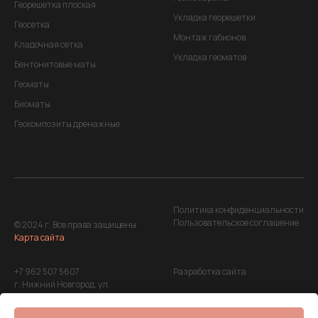
Георешетка плоская
Укладка георешетки
Геосетка
Монтаж габионов
Кладочная сетка
Укладка геоматов
Бентонитовые маты
Геоматы
Биоматы
Геокомпозиты дренажные
Политика конфиденциальности
Пользовательское соглашение
© 2024 г. Все права защищены
Карта сайта
+7 962 507 5607
Разработка сайта
г. Нижний Новгород, ул.
Максима Горького, д. 220