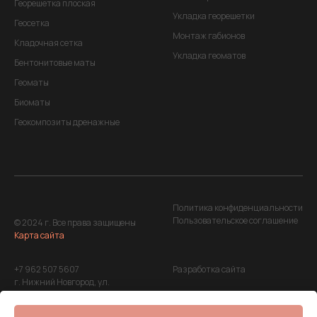
Георешетка плоская
Укладка георешетки
Геосетка
Монтаж габионов
Кладочная сетка
Укладка геоматов
Бентонитовые маты
Геоматы
Биоматы
Геокомпозиты дренажные
Политика конфиденциальности
Пользовательское соглашение
© 2024 г. Все права защищены
Карта сайта
+7 962 507 5607
Разработка сайта
г. Нижний Новгород, ул.
Максима Горького, д. 220