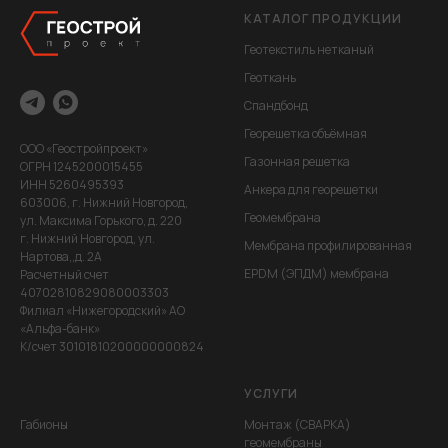
КАТАЛОГ ПРОДУКЦИИ
Геотекстиль нетканый
Геоткань
Спандбонд
Георешетка объёмная
ООО «Геостройпроект»
Газонная решетка
ОГРН 1245200015455
ИНН 5260495393
Анкера для георешетки
603006, г. Нижний Новгород,
Геомембрана
ул. Максима Горького, д. 220
г. Нижний Новгород, ул.
Мембрана профилированная
Нартова,,д. 2А
EPDM (ЭПДМ) мембрана
Расчетный счет
40702810829080003303
Филиал «Нижегородский» АО
«Альфа-банк»
К/счет 30101810200000000824
УСЛУГИ
Габионы
Монтаж (СВАРКА)
геомембраны