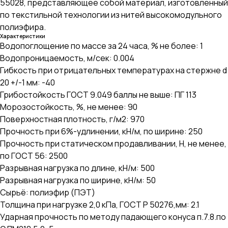
55028, представляющее собой материал, изготовленный
по текстильной технологии из нитей высокомодульного
полиэфира.
Характеристики
Водопоглощение по массе за 24 часа, % не более: 1
Водопроницаемость, м/сек: 0.004
Гибкость при отрицательных температурах на стержне d
20 +/-1 мм: -40
Грибостойкость ГОСТ 9.049 баллы не выше: ПГ 113
Морозостойкость, %, не менее: 90
Поверхностная плотность, г/м2: 970
Прочность при 6%-удлинении, кН/м, по ширине: 250
Прочность при статическом продавливании, Н, не менее,
по ГОСТ 56: 2500
Разрывная нагрузка по длине, кН/м: 500
Разрывная нагрузка по ширине, кН/м: 50
Сырьё: полиэфир (ПЭТ)
Толщина при нагрузке 2,0 кПа, ГОСТ Р 50276,мм: 2.1
Ударная прочность по методу падающего конуса п.7.8.по