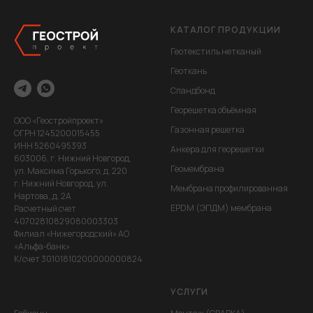
КАТАЛОГ ПРОДУКЦИИ
Геотекстиль нетканый
Геоткань
Спандбонд
Георешетка объёмная
ООО «Геостройпроект»
Газонная решетка
ОГРН 1245200015455
ИНН 5260495393
Анкера для георешетки
603006, г. Нижний Новгород,
Геомембрана
ул. Максима Горького, д. 220
г. Нижний Новгород, ул.
Мембрана профилированная
Нартова,,д. 2А
EPDM (ЭПДМ) мембрана
Расчетный счет
40702810829080003303
Филиал «Нижегородский» АО
«Альфа-банк»
К/счет 30101810200000000824
УСЛУГИ