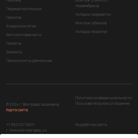
Габионы
Монтаж (СВАРКА)
геомембраны
Георешетка плоская
Укладка георешетки
Геосетка
Монтаж габионов
Кладочная сетка
Укладка геоматов
Бентонитовые маты
Геоматы
Биоматы
Геокомпозиты дренажные
Политика конфиденциальности
Пользовательское соглашение
© 2024 г. Все права защищены
Карта сайта
+7 962 507 5607
Разработка сайта
г. Нижний Новгород, ул.
Максима Горького, д. 220