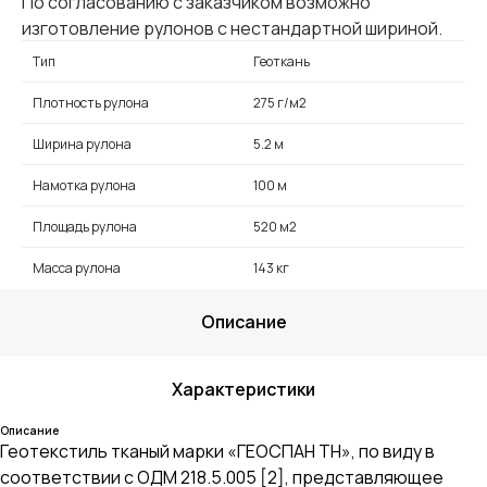
По согласованию с заказчиком возможно
изготовление рулонов с нестандартной шириной.
Тип
Геоткань
Плотность рулона
275 г/м2
Ширина рулона
5.2 м
Намотка рулона
100 м
Площадь рулона
520 м2
Масса рулона
143 кг
Описание
Характеристики
Описание
Геотекстиль тканый марки «ГЕОСПАН ТН», по виду в
соответствии с ОДМ 218.5.005 [2], представляющее