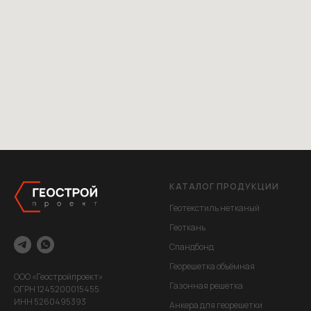
КАТАЛОГ ПРОДУКЦИИ
Геотекстиль нетканый
Геоткань
Спандбонд
Георешетка объёмная
ООО «Геостройпроект»
Газонная решетка
ОГРН 1245200015455
ИНН 5260495393
Анкера для георешетки