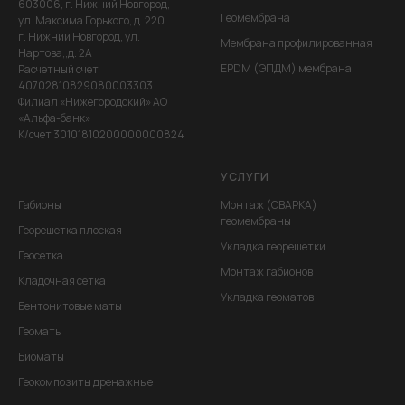
603006, г. Нижний Новгород,
Геомембрана
ул. Максима Горького, д. 220
г. Нижний Новгород, ул.
Мембрана профилированная
Нартова,,д. 2А
EPDM (ЭПДМ) мембрана
Расчетный счет
40702810829080003303
Филиал «Нижегородский» АО
«Альфа-банк»
К/счет 30101810200000000824
УСЛУГИ
Габионы
Монтаж (СВАРКА)
геомембраны
Георешетка плоская
Укладка георешетки
Геосетка
Монтаж габионов
Кладочная сетка
Укладка геоматов
Бентонитовые маты
Геоматы
Биоматы
Геокомпозиты дренажные