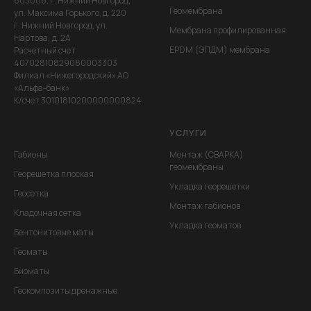
603006, г. Нижний Новгород,
Геомембрана
ул. Максима Горького, д. 220
г. Нижний Новгород, ул.
Мембрана профилированная
Нартова,,д. 2А
EPDM (ЭПДМ) мембрана
Расчетный счет
40702810829080003303
Филиал «Нижегородский» АО
«Альфа-банк»
К/счет 30101810200000000824
УСЛУГИ
Габионы
Монтаж (СВАРКА)
геомембраны
Георешетка плоская
Укладка георешетки
Геосетка
Монтаж габионов
Кладочная сетка
Укладка геоматов
Бентонитовые маты
Геоматы
Биоматы
Геокомпозиты дренажные