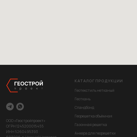
КАТАЛОГ ПРОДУКЦИИ
Геотекстиль нетканый
Геоткань
Спандбонд
Георешетка объёмная
ООО «Геостройпроект»
Газонная решетка
ОГРН 1245200015455
ИНН 5260495393
Анкера для георешетки