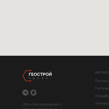
КАТАЛ
Геотекс
Геоткан
Спандб
Геореш
ООО «Геостройпроект»