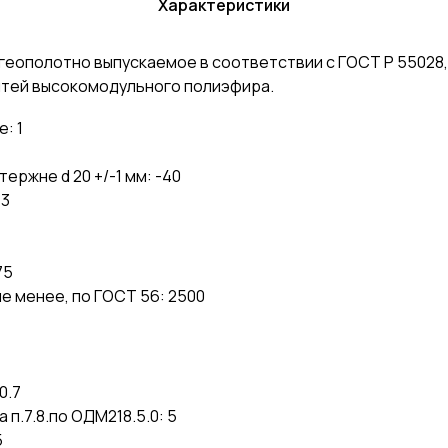
Характеристики
еополотно выпускаемое в соответствии с ГОСТ Р 55028
нитей высокомодульного полиэфира.
: 1
ержне d 20 +/-1 мм: -40
13
75
е менее, по ГОСТ 56: 2500
0.7
п.7.8.по ОДМ218.5.0: 5
5