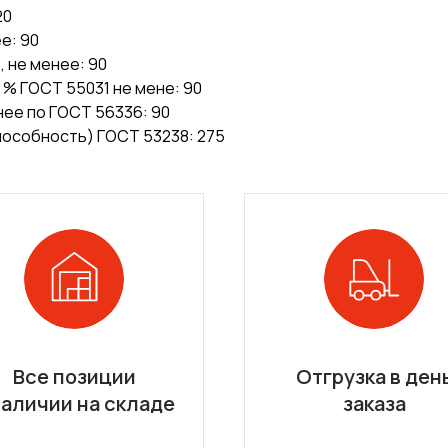
20
е: 90
 не менее: 90
% ГОСТ 55031 не мене: 90
нее по ГОСТ 56336: 90
особность) ГОСТ 53238: 275
Все позиции
Отгрузка в ден
наличии на складе
заказа