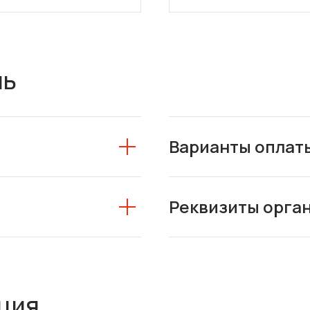
ль
Варианты оплат
Реквизиты орга
ция