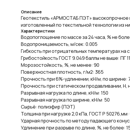
Описание
Геотекстиль «АРМОСТАБ ПЭТ» высокопрочное г
изготовленный по текстильной технологии из 
Характеристики
Водопоглощение по массе за 24 часа, % не более
Водопроницаемость, м/сек: 0.005
Гибкость при отрицательных температурах на ст
Грибостойкость ГОСТ 9.049 баллы не выше: ПГ 1
Морозостойкость, %, не менее: 90
Поверхностная плотность, г/м2: 365
Прочность при 6%-удлинении, кН/м, по ширине: 
Прочность при статическом продавливании, Н, н
Разрывная нагрузка по длине, кН/м: 150
Разрывная нагрузка по ширине, кН/м: 50
Сырьё: полиэфир (ПЭТ)
Толщина при нагрузке 2,0 кПа, ГОСТ Р 50276,мм: 
Ударная прочность по методу падающего конуса 
Удлинение при разрыве по длине, %, не более: 1