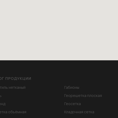
ОГ ПРОДУКЦИИ
тиль нетканый
Габионы
ь
Георешетка плоская
онд
Геосетка
етка объёмная
Кладочная сетка