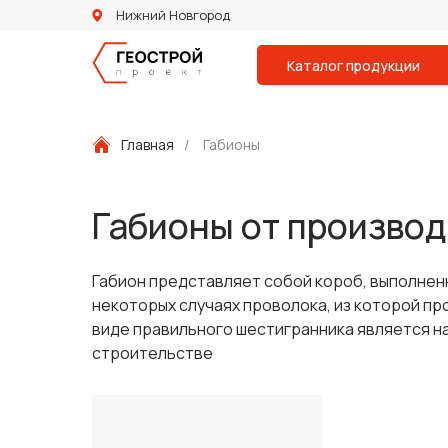
Нижний Новгород
Каталог продукции
Главная
/
Габионы
Габионы от производ
Габион представляет собой короб, выполненн
некоторых случаях проволока, из которой п
виде правильного шестигранника является н
строительстве