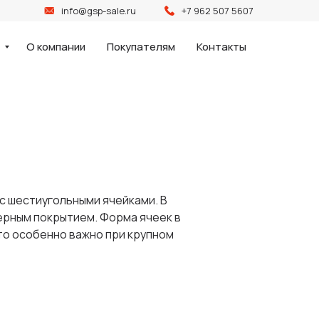
info@gsp-sale.ru
+7 962 507 5607
и
О компании
Покупателям
Контакты
с шестиугольными ячейками. В
ерным покрытием. Форма ячеек в
то особенно важно при крупном