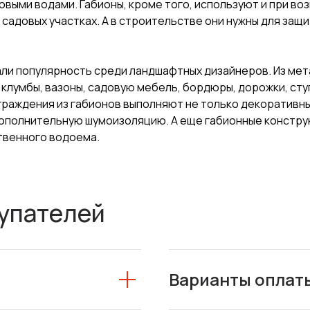
овыми водами. Габионы, кроме того, используют и при в
а садовых участках. А в строительстве они нужны для за
али популярность среди ландшафтных дизайнеров. Из мет
лумбы, вазоны, садовую мебель, бордюры, дорожки, ступ
граждения из габионов выполняют не только декоративны
ополнительную шумоизоляцию. А еще габионные конструк
ственного водоема.
упателей
Варианты оплат