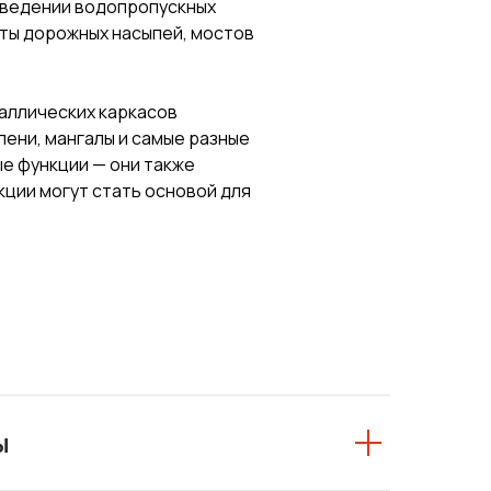
озведении водопропускных
щиты дорожных насыпей, мостов
аллических каркасов
ени, мангалы и самые разные
е функции — они также
ции могут стать основой для
ы