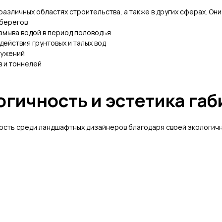
азличных областях строительства, а также в других сферах. Они
 берегов
змыва водой в период половодья
действия грунтовых и талых вод
ружений
в и тоннелей
гичность и эстетика га
ость среди ландшафтных дизайнеров благодаря своей экологич