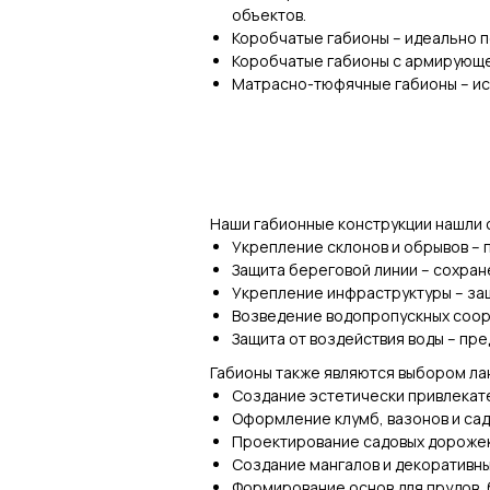
объектов.
Коробчатые габионы – идеально п
Коробчатые габионы с армирующе
Матрасно-тюфячные габионы – исп
Наши габионные конструкции нашли 
Укрепление склонов и обрывов –
Защита береговой линии – сохран
Укрепление инфраструктуры – защ
Возведение водопропускных соор
Защита от воздействия воды – пр
Габионы также являются выбором ла
Создание эстетически привлекат
Оформление клумб, вазонов и са
Проектирование садовых дорожек
Создание мангалов и декоративн
Формирование основ для прудов, 