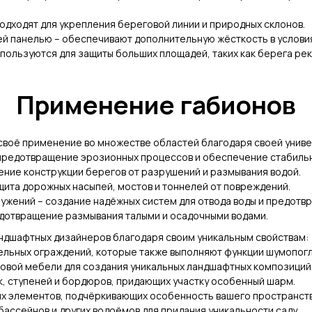
одходят для укрепления береговой линии и природных склонов.
й панелью – обеспечивают дополнительную жёсткость в условия
ользуются для защиты больших площадей, таких как берега рек
Применение габионов
своё применение во множестве областей благодаря своей униве
 предотвращение эрозионных процессов и обеспечение стабиль
ение конструкции берегов от разрушений и размывания водой.
ита дорожных насыпей, мостов и тоннелей от повреждений.
ужений – создание надёжных систем для отвода воды и предотв
едотвращение размывания талыми и осадочными водами.
ндшафтных дизайнеров благодаря своим уникальным свойствам:
ельных ограждений, которые также выполняют функции шумопогл
довой мебели для создания уникальных ландшафтных композиций
, ступеней и бордюров, придающих участку особенный шарм.
ых элементов, подчёркивающих особенность вашего пространств
бассейнов и других водоёмов для придания уникальности саду.