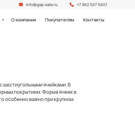
info@gsp-sale.ru
+7 962 507 5607
и
О компании
Покупателям
Контакты
с шестиугольными ячейками. В
ерным покрытием. Форма ячеек в
то особенно важно при крупном