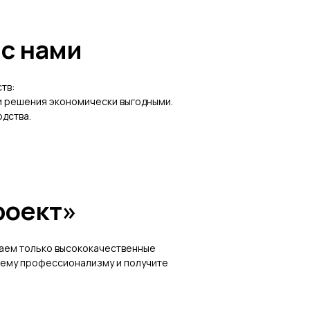
с нами
тв:
и решения экономически выгодными.
одства.
роект»
гаем только высококачественные
шему профессионализму и получите