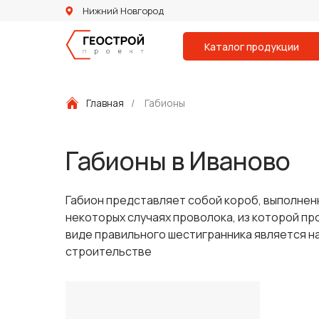
Нижний Новгород
Каталог продукции
Главная
/
Габионы
Габионы в Иваново
Габион представляет собой короб, выполненн
некоторых случаях проволока, из которой п
виде правильного шестигранника является н
строительстве