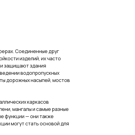
сферах. Соединенные друг
ойкости изделий, их часто
ни защищают здания
озведении водопропускных
щиты дорожных насыпей, мостов
аллических каркасов
ени, мангалы и самые разные
е функции — они также
ции могут стать основой для