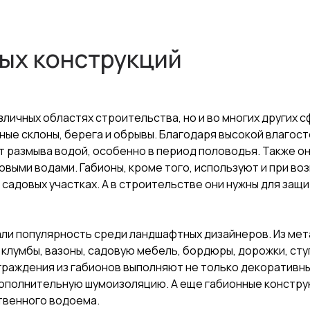
ых конструкций
зличных областях строительства, но и во многих других 
ые склоны, берега и обрывы. Благодаря высокой влагост
 размыва водой, особенно в период половодья. Также о
овыми водами. Габионы, кроме того, используют и при в
а садовых участках. А в строительстве они нужны для за
али популярность среди ландшафтных дизайнеров. Из мет
лумбы, вазоны, садовую мебель, бордюры, дорожки, ступ
граждения из габионов выполняют не только декоративны
ополнительную шумоизоляцию. А еще габионные конструк
ственного водоема.