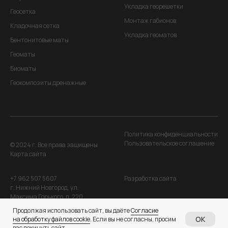
Укладка георешетки
Геосетка
Монтаж габионов
Кладочная сетка
Укладка геоматов
Бентонитовые маты
Геоматы
Биоматы
Геокомпозиты дренажные
Политика конфиденциальности
Пользовательское соглашение
© 2024 г. Все права защищены
Карта сайта
+7 962 507 5607
Разработка сайта
г. Нижний Новгород, ул.
Максима Горького, д. 220
Продолжая использовать сайт, вы даёте
Согласие
OK
на обработку файлов cookie
. Если вы не согласны, просим
вас покинуть сайт.