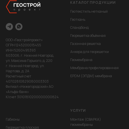
КАТАЛОГ ПРОДУКЦИИ
Геотекстиль нетканый
Геоткань
Спандбонд
Георешетка объёмная
ООО «Геостройпроект»
Газонная решетка
ОГРН 1245200015455
ИНН 5260495393
Анкера для георешетки
603006, г. Нижний Новгород,
Геомембрана
ул. Максима Горького, д. 220
г. Нижний Новгород, ул.
Мембрана профилированная
Нартова,,д. 2А
EPDM (ЭПДМ) мембрана
Расчетный счет
40702810829080003303
Филиал «Нижегородский» АО
«Альфа-банк»
К/счет 30101810200000000824
УСЛУГИ
Габионы
Монтаж (СВАРКА)
геомембраны
Георешетка плоская