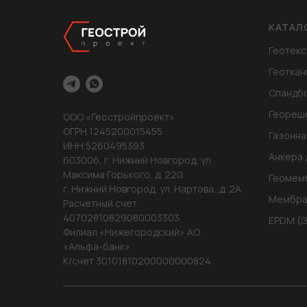
КАТАЛ
Геотекс
Геоткан
Спандб
Геореш
ООО «Геостройпроект»
ОГРН 1245200015455
Газонна
ИНН 5260495393
Анкера 
603006, г. Нижний Новгород, ул.
Максима Горького, д. 220
Геомем
г. Нижний Новгород, ул. Нартова,,д. 2А
Мембра
Расчетный счет
40702810829080003303
EPDM (
Филиал «Нижегородский» АО
«Альфа-банк»
К/счет 30101810200000000824