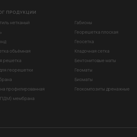
ОГ ПРОДУКЦИИ
тиль нетканый
Габионы
ь
Георешетка плоская
онд
Геосетка
етка объёмная
Кладочная сетка
я решетка
Бентонитовые маты
для георешетки
Геоматы
брана
Биоматы
на профилированная
Геокомпозиты дренажные
ЭПДМ) мембрана