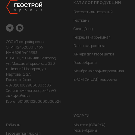
КАТАЛОГ ПРОДУКЦИИ
Геотекстиль нетканый
Геоткань
Спандбонд
Георешетка объёмная
ООО «Геостройпроект»
Газонная решетка
ОГРН 1245200015455
ИНН 5260495393
Анкера для георешетки
603006, г. Нижний Новгород,
Геомембрана
ул. Максима Горького, д. 220
г. Нижний Новгород, ул.
Мембрана профилированная
Нартова,,д. 2А
EPDM (ЭПДМ) мембрана
Расчетный счет
40702810829080003303
Филиал «Нижегородский» АО
«Альфа-банк»
К/счет 30101810200000000824
УСЛУГИ
Габионы
Монтаж (СВАРКА)
геомембраны
Георешетка плоская