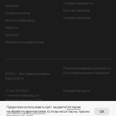
Укладка георешетки
Геосетка
Монтаж габионов
Кладочная сетка
Укладка геоматов
Бентонитовые маты
Геоматы
Биоматы
Геокомпозиты дренажные
Политика конфиденциальности
Пользовательское соглашение
© 2024 г. Все права защищены
Карта сайта
+7 962 507 5607
Разработка сайта
г. Нижний Новгород, ул.
Максима Горького, д. 220
Продолжая использовать сайт, вы даёте
Согласие
OK
на обработку файлов cookie
. Если вы не согласны, просим
вас покинуть сайт.