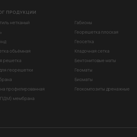
ОГ ПРОДУКЦИИ
тиль нетканый
Габионы
ь
Георешетка плоская
онд
Геосетка
етка объёмная
Кладочная сетка
я решетка
Бентонитовые маты
для георешетки
Геоматы
брана
Биоматы
на профилированная
Геокомпозиты дренажные
ЭПДМ) мембрана