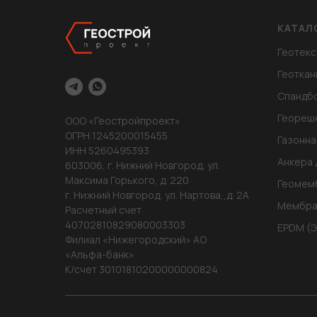
КАТАЛ
Геотекс
Геоткан
Спандб
Геореш
ООО «Геостройпроект»
ОГРН 1245200015455
Газонна
ИНН 5260495393
Анкера 
603006, г. Нижний Новгород, ул.
Максима Горького, д. 220
Геомем
г. Нижний Новгород, ул. Нартова,,д. 2А
Мембра
Расчетный счет
40702810829080003303
EPDM (
Филиал «Нижегородский» АО
«Альфа-банк»
К/счет 30101810200000000824