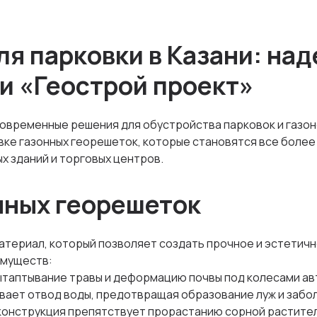
ля парковки в Казани: на
и «Геострой проект»
овременные решения для обустройства парковок и газоно
вке газонных георешеток, которые становятся все боле
х зданий и торговых центров.
нных георешеток
атериал, который позволяет создать прочное и эстетичн
имуществ:
ытаптывание травы и деформацию почвы под колесами а
ает отвод воды, предотвращая образование луж и забо
онструкция препятствует прорастанию сорной растите