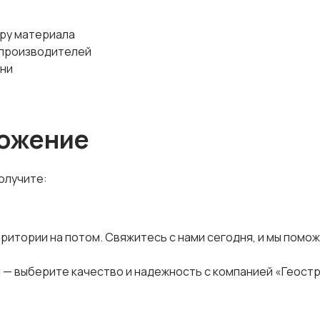
ру материала
 производителей
ани
ожение
олучите:
ритории на потом. Свяжитесь с нами сегодня, и мы помо
— выберите качество и надежность с компанией «Геостр