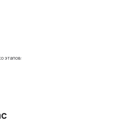
о этапов:
ас