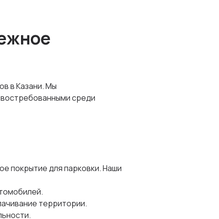
дежное
в в Казани. Мы
е востребованными среди
ое покрытие для парковки. Наши
втомобилей.
лачивание территории.
льности.