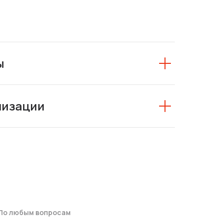
ы
низации
По любым вопросам