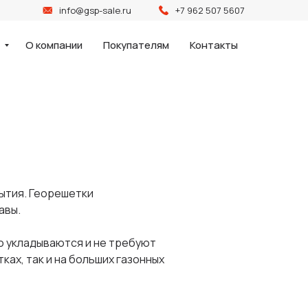
info@gsp-sale.ru
+7 962 507 5607
и
О компании
Покупателям
Контакты
ытия. Георешетки
авы.
о укладываются и не требуют
ах, так и на больших газонных