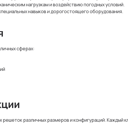
ханическим нагрузкам и воздействию погодных условий.
 специальных навыков и дорогостоящего оборудования.
я
личных сферах:
ий
кции
х решеток различных размеров и конфигураций. Каждый 