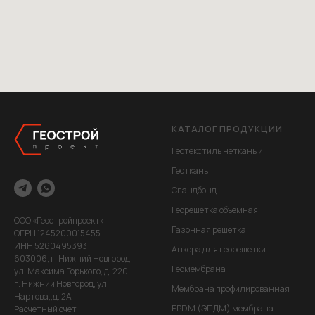
КАТАЛОГ ПРОДУКЦИИ
Геотекстиль нетканый
Геоткань
Спандбонд
Георешетка объёмная
ООО «Геостройпроект»
Газонная решетка
ОГРН 1245200015455
ИНН 5260495393
Анкера для георешетки
603006, г. Нижний Новгород,
Геомембрана
ул. Максима Горького, д. 220
г. Нижний Новгород, ул.
Мембрана профилированная
Нартова,,д. 2А
EPDM (ЭПДМ) мембрана
Расчетный счет