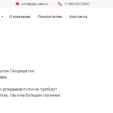
info@gsp-sale.ru
+7 962 507 5607
и
О компании
Покупателям
Контакты
ытия. Георешетки
авы.
о укладываются и не требуют
ах, так и на больших газонных