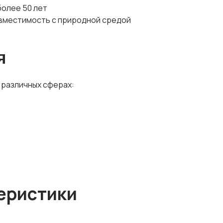
более 50 лет
вместимость с природной средой
я
 различных сферах:
еристики