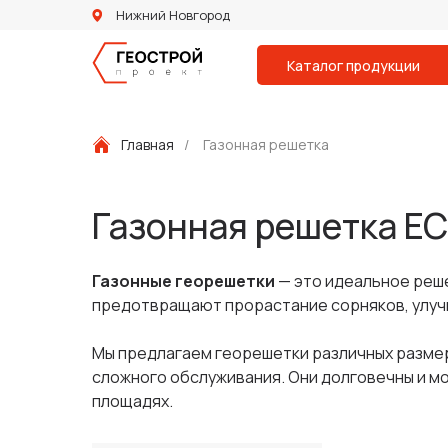
Нижний Новгород
Каталог продукции
Главная
/
Газонная решетка
Газонная решетка E
Газонные георешетки
— это идеальное реше
предотвращают прорастание сорняков, улуч
Мы предлагаем георешетки различных размер
сложного обслуживания. Они долговечны и мог
площадях.