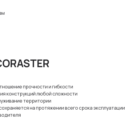
ам
ECORASTER
тношение прочности и гибкости
ия конструкций любой сложности
луживание территории
сохраняется на протяжении всего срока эксплуатации
зводителя