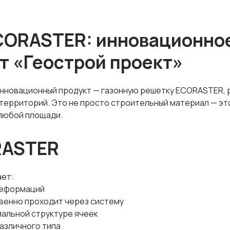
CORASTER: инновационно
от «Геострой проект»
инновационный продукт — газонную решетку ECORASTER, 
территорий. Это не просто строительный материал — эт
 любой площади.
RASTER
ает:
деформаций
венно проходит через систему
мальной структуре ячеек
азличного типа