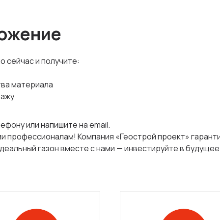
ожение
 сейчас и получите:
тва материала
тажу
ефону или напишите на email.
и профессионалам! Компания «Геострой проект» гарант
деальный газон вместе с нами — инвестируйте в будущее 